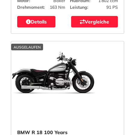
Motor:
Boxer
Hubraum:
1’802 ccm
Drehmoment:
163 Nm
Leistung:
91 PS
Details
Vergleiche
AUSGELAUFEN
BMW R 18 100 Years