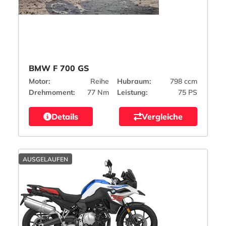
BMW F 700 GS
Motor:
Reihe
Hubraum:
798 ccm
Drehmoment:
77 Nm
Leistung:
75 PS
Details
Vergleiche
AUSGELAUFEN