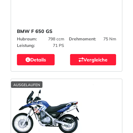
BMW F 650 GS
Hubraum:
798 ccm
Drehmoment:
75 Nm
Leistung:
71 PS
Details
Vergleiche
AUSGELAUFEN