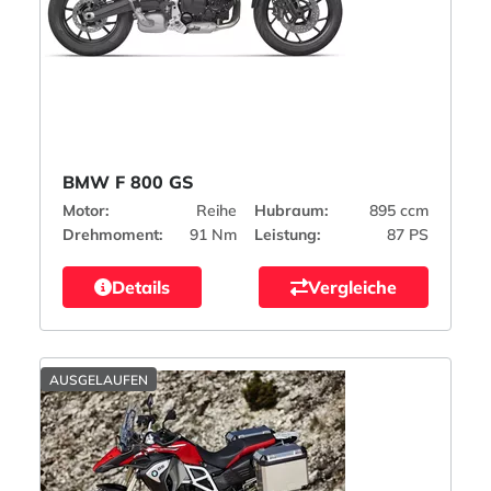
BMW F 800 GS
Motor:
Reihe
Hubraum:
895 ccm
Drehmoment:
91 Nm
Leistung:
87 PS
Details
Vergleiche
AUSGELAUFEN