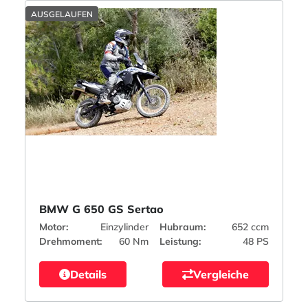
AUSGELAUFEN
BMW G 650 GS Sertao
Motor:
Einzylinder
Hubraum:
652 ccm
Drehmoment:
60 Nm
Leistung:
48 PS
Details
Vergleiche