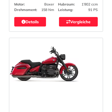
Motor:
Boxer
Hubraum:
1’802 ccm
Drehmoment:
158 Nm
Leistung:
91 PS
Details
Vergleiche