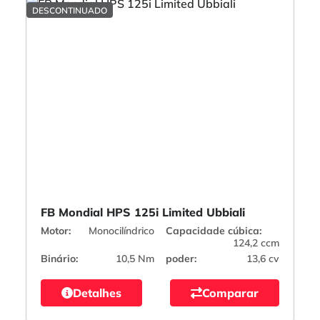
DESCONTINUADO
FB Mondial HPS 125i Limited Ubbiali
Motor:
Monocilíndrico
Capacidade cúbica:
124,2 ccm
Binário:
10,5 Nm
poder:
13,6 cv
Detalhes
Comparar