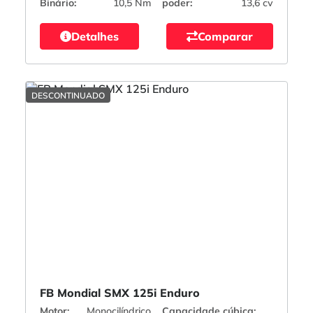
Binário:
10,5 Nm
poder:
13,6 cv
Detalhes
Comparar
DESCONTINUADO
FB Mondial SMX 125i Enduro
Motor:
Monocilíndrico
Capacidade cúbica: