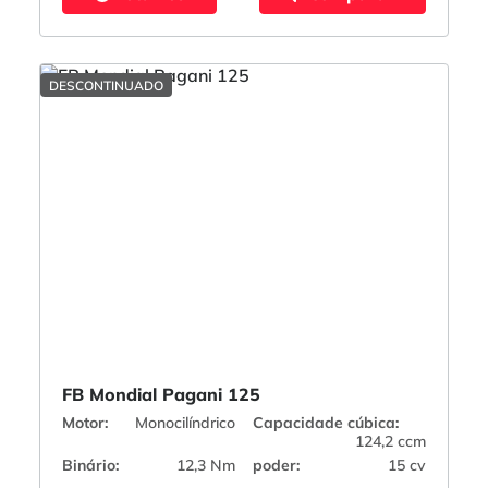
DESCONTINUADO
FB Mondial Pagani 125
Motor:
Monocilíndrico
Capacidade cúbica:
124,2 ccm
Binário:
12,3 Nm
poder:
15 cv