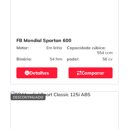
FB Mondial Spartan 600
Motor:
Em linha
Capacidade cúbica:
554 ccm
Binário:
54 Nm
poder:
56 cv
Detalhes
Comparar
DESCONTINUADO