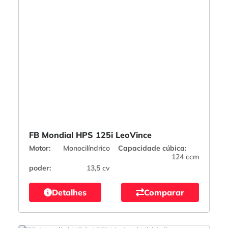
FB Mondial HPS 125i LeoVince
Motor:
Monocilíndrico
Capacidade cúbica:
124 ccm
poder:
13,5 cv
Detalhes
Comparar