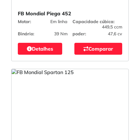
FB Mondial Piega 452
Motor:
Em linha
Capacidade cúbica:
449,5 ccm
Binário:
39 Nm
poder:
47,6 cv
Detalhes
Comparar