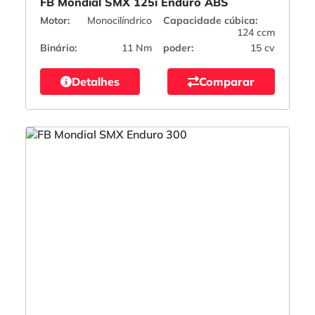
FB Mondial SMX 125i Enduro ABS
Motor:
Monocilíndrico
Capacidade cúbica:
124 ccm
Binário:
11 Nm
poder:
15 cv
Detalhes
Comparar