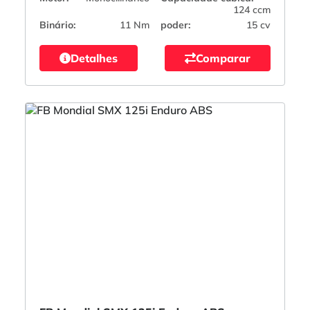
124 ccm
Binário:
11 Nm
poder:
15 cv
Detalhes
Comparar