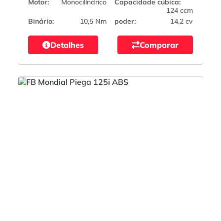
Motor:
Monocilíndrico
Capacidade cúbica:
124 ccm
Binário:
10,5 Nm
poder:
14,2 cv
Detalhes
Comparar