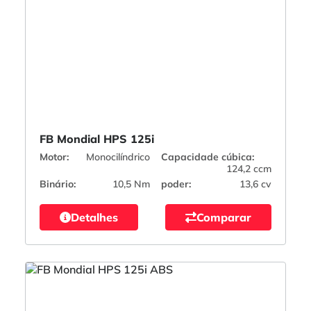
FB Mondial HPS 125i
Motor:
Monocilíndrico
Capacidade cúbica:
124,2 ccm
Binário:
10,5 Nm
poder:
13,6 cv
Detalhes
Comparar