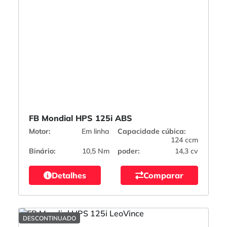
FB Mondial HPS 125i ABS
Motor:
Em linha
Capacidade cúbica:
124 ccm
Binário:
10,5 Nm
poder:
14,3 cv
Detalhes
Comparar
DESCONTINUADO