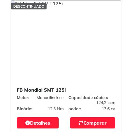
DESCONTINUADO
FB Mondial SMT 125i
Motor:
Monocilíndrico
Capacidade cúbica:
124,2 ccm
Binário:
12,3 Nm
poder:
13,6 cv
Detalhes
Comparar