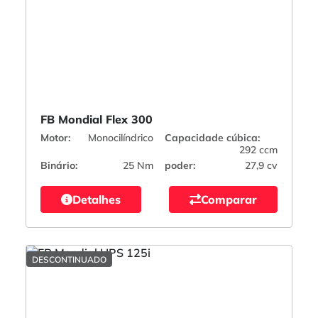
FB Mondial Flex 300
Motor:
Monocilíndrico
Capacidade cúbica:
292 ccm
Binário:
25 Nm
poder:
27,9 cv
Detalhes
Comparar
DESCONTINUADO