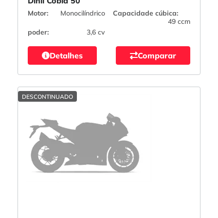
Dinli Cobia 50
Motor:
Monocilíndrico
Capacidade cúbica:
49 ccm
poder:
3,6 cv
Detalhes
Comparar
DESCONTINUADO