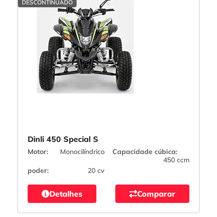
DESCONTINUADO
Dinli 450 Special S
Motor:
Monocilíndrico
Capacidade cúbica:
450 ccm
poder:
20 cv
Detalhes
Comparar