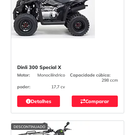
Dinli 300 Special X
Motor:
Monocilíndrico
Capacidade cúbica:
298 ccm
poder:
17,7 cv
Detalhes
Comparar
DESCONTINUADO