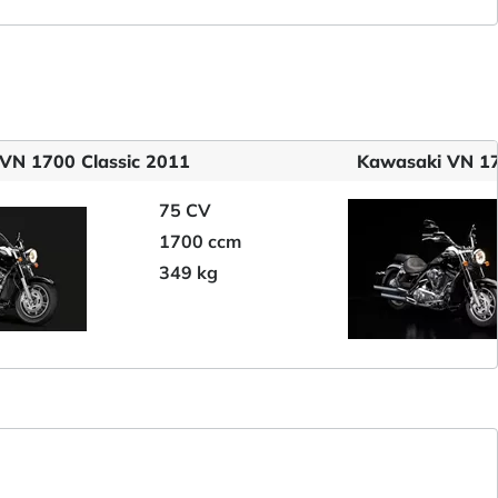
VN 1700 Classic 2011
Kawasaki VN 17
75 CV
1700 ccm
349 kg