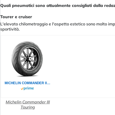
Quali pneumatici sono attualmente consigliati dalla red
Tourer e cruiser
L'elevato chilometraggio e l'aspetto estetico sono molto impo
sportività.
MICHELIN COMMANDER III TOURING 130/90B16 73H - Vorderseite Reifen
Michelin Commander III
Touring