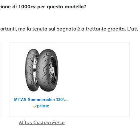
azione di 1000cv per questo modello?
rtanti, ma la tenuta sul bagnato è altrettanto gradita. L'atte
MITAS Sommerreifen 130/90-16 M/C TL 67H CUSTOM FORCE (SLO)
Mitas Custom Force