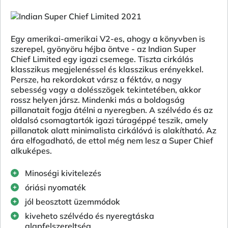
Egy amerikai-amerikai V2-es, ahogy a könyvben is
szerepel, gyönyöru héjba öntve - az Indian Super
Chief Limited egy igazi csemege. Tiszta cirkálás
klasszikus megjelenéssel és klasszikus erényekkel.
Persze, ha rekordokat vársz a féktáv, a nagy
sebesség vagy a dolésszögek tekintetében, akkor
rossz helyen jársz. Mindenki más a boldogság
pillanatait fogja átélni a nyeregben. A szélvédo és az
oldalsó csomagtartók igazi túragéppé teszik, amely
pillanatok alatt minimalista cirkálóvá is alakítható. Az
ára elfogadható, de ettol még nem lesz a Super Chief
alkuképes.
Minoségi kivitelezés
óriási nyomaték
jól beosztott üzemmódok
kiveheto szélvédo és nyeregtáska
alapfelszereltség