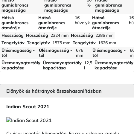
Hátsó
Hátsó
80
Hátsó
gumiabroncs
gumiabroncs
%
gumiabroncs
magassága
magassága
magassága
Hátsó
Hátsó
16
Hátsó
16
gumiabroncs
gumiabroncs
hüvelyk
gumiabroncs
hü
átmérője
átmérője
átmérője
Hosszúság
Hosszúság
2324 mm
Hosszúság
2286 mm
Tengelytáv
Tengelytáv
1575 mm
Tengelytáv
1626 mm
Ülésmagasság -
Ülésmagasság -
676
Ülésmagasság -
6
tól
tól
mm
tól
m
Üzemanyagtartály
Üzemanyagtartály
12,5
Üzemanyagtartály
kapacitása
kapacitása
l
kapacitása
Előnyök és hátrányok összehasonlításban
Indian Scout 2021
Cruiser vezetés könnyedén! Ez az a szlogen, amely