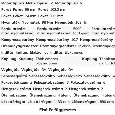
Motor típusa
Motor típusa
V
Motor típusa
V
Furat
Furat
99 mm
Furat
103,2 mm
Löket
Löket
74 mm
Löket
113 mm
Nyomaték
Nyomaték
98 Nm
Nyomaték
162 Nm
Fordulatszám
Fordulatszám
5900
Fordulatszá
max. nyomatéknál
max. nyomatéknál
ford./perc
max. nyomat
Kompresszióarány
Kompresszióarány
10,7
Kompresszióarány
Üzemanyagrendszer
Üzemanyagrendszer
Injekció
Üzemanyagr
Indítás
Indítás
Elektromos
Indítás
Elektromos
Kuplung
Kuplung
Többlemezes
Kuplung
Többlem
olajfürdőben
olajfürd
Véghajtás
Véghajtás
Öv
Véghajtás
Öv
Sebességváltó
Sebességváltó
Sebességváltó
Sebességváltó
S
Fokozatok száma
Fokozatok száma
6
Fokozatok száma
6
Hengerek száma
Hengerek száma
2
Hengerek száma
2
Ütemek száma
Ütemek száma
4 ütemű
Ütemek száma
4 ütem
Lökettérfogat
Lökettérfogat
1133 ccm
Lökettérfogat
1890 ccm
Első Felfüggesztés