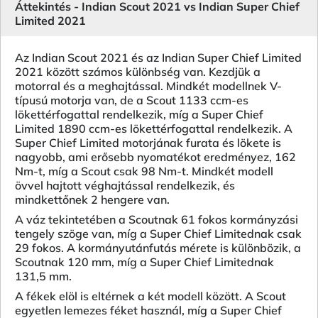
Áttekintés - Indian Scout 2021 vs Indian Super Chief
Limited 2021
Az Indian Scout 2021 és az Indian Super Chief Limited
2021 között számos különbség van. Kezdjük a
motorral és a meghajtással. Mindkét modellnek V-
típusú motorja van, de a Scout 1133 ccm-es
lökettérfogattal rendelkezik, míg a Super Chief
Limited 1890 ccm-es lökettérfogattal rendelkezik. A
Super Chief Limited motorjának furata és lökete is
nagyobb, ami erősebb nyomatékot eredményez, 162
Nm-t, míg a Scout csak 98 Nm-t. Mindkét modell
övvel hajtott véghajtással rendelkezik, és
mindkettőnek 2 hengere van.
A váz tekintetében a Scoutnak 61 fokos kormányzási
tengely szöge van, míg a Super Chief Limitednak csak
29 fokos. A kormányutánfutás mérete is különbözik, a
Scoutnak 120 mm, míg a Super Chief Limitednak
131,5 mm.
A fékek elöl is eltérnek a két modell között. A Scout
egyetlen lemezes féket használ, míg a Super Chief