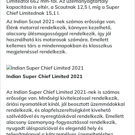
Limitedtől 662 mm-től. Az üzemanyagtartály
kapacitása is eltér, a Scoutnak 12,5 l, míg a Super
Chief Limitednak 15,1 l.
Az Indian Scout 2021-nek számos erőssége van.
Élénk motorral rendelkezik, könnyen kezelhető,
alacsony ülésmagassággal rendelkezik, így jól
használható kis motorosok számára. Emellett
kellemes társ a mindennapokban és klasszikus
megjelenéssel rendelkezik.
Indian Super Chief Limited 2021
Az Indian Super Chief Limited 2021-nek is számos
erőssége van. Minőségi kivitelezéssel rendelkezik,
óriási nyomatékot kínál, jól beosztott üzemmódokkal
rendelkezik, és alapfelszereltségként kivehető
szélvédővel és nyeregtáskával rendelkezik. Emellett
alacsony üzemanyag-fogyasztással rendelkezik,
nyugodt üléspozícióval és elegendő hely és
teljesítménnyel a kétszemélyes üzemeltetéshez.