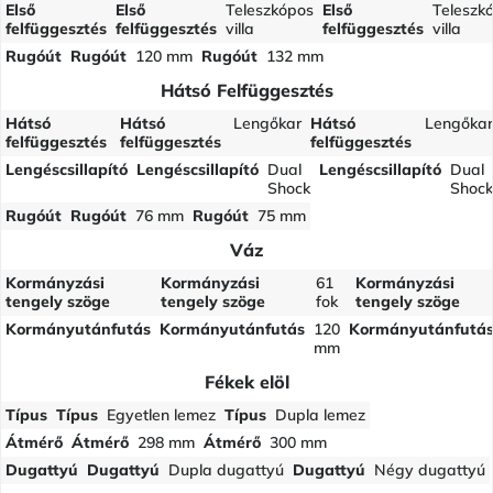
Első
Első
Teleszkópos
Első
Teleszk
felfüggesztés
felfüggesztés
villa
felfüggesztés
villa
Rugóút
Rugóút
120 mm
Rugóút
132 mm
Hátsó Felfüggesztés
Hátsó
Hátsó
Lengőkar
Hátsó
Lengőka
felfüggesztés
felfüggesztés
felfüggesztés
Lengéscsillapító
Lengéscsillapító
Dual
Lengéscsillapító
Dual
Shock
Shock
Rugóút
Rugóút
76 mm
Rugóút
75 mm
Váz
Kormányzási
Kormányzási
61
Kormányzási
tengely szöge
tengely szöge
fok
tengely szöge
Kormányutánfutás
Kormányutánfutás
120
Kormányutánfutá
mm
Fékek elöl
Típus
Típus
Egyetlen lemez
Típus
Dupla lemez
Átmérő
Átmérő
298 mm
Átmérő
300 mm
Dugattyú
Dugattyú
Dupla dugattyú
Dugattyú
Négy dugattyú