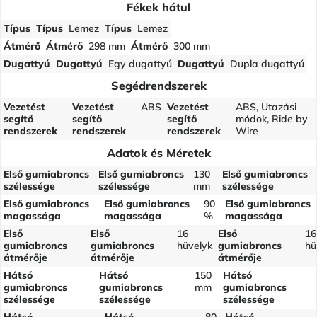
Fékek hátul
Típus
Típus
Lemez
Típus
Lemez
Átmérő
Átmérő
298 mm
Átmérő
300 mm
Dugattyú
Dugattyú
Egy dugattyú
Dugattyú
Dupla dugattyú
Segédrendszerek
Vezetést
Vezetést
ABS
Vezetést
ABS, Utazási
segítő
segítő
segítő
módok, Ride by
rendszerek
rendszerek
rendszerek
Wire
Adatok és Méretek
Első gumiabroncs
Első gumiabroncs
130
Első gumiabroncs
szélessége
szélessége
mm
szélessége
Első gumiabroncs
Első gumiabroncs
90
Első gumiabroncs
magassága
magassága
%
magassága
Első
Első
16
Első
16
gumiabroncs
gumiabroncs
hüvelyk
gumiabroncs
hü
átmérője
átmérője
átmérője
Hátsó
Hátsó
150
Hátsó
gumiabroncs
gumiabroncs
mm
gumiabroncs
szélessége
szélessége
szélessége