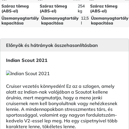
Száraz tömeg
Száraz tömeg
254
Száraz tömeg
(ABS-el)
(ABS-el)
kg
(ABS-el)
Üzemanyagtartály
Üzemanyagtartály
12,5
Üzemanyagtartály
kapacitása
kapacitása
l
kapacitása
Előnyök és hátrányok összehasonlításban
Indian Scout 2021
Cruiser vezetés könnyedén! Ez az a szlogen, amely
alatt az Indian-nak valójában a Scoutot kellene
árulnia, mert megmutatja, hogy a meno jenki
cruisernek nem kell bonyolultnak vagy nehézkesnek
lennie. A mindennapokban stresszmentes társ, és
sportossággal, valamint egy nagyon fordulatszám-
kedvelo V2-essel lep meg. Ha egy csipetnyivel több
karaktere lenne, tökéletes lenne.