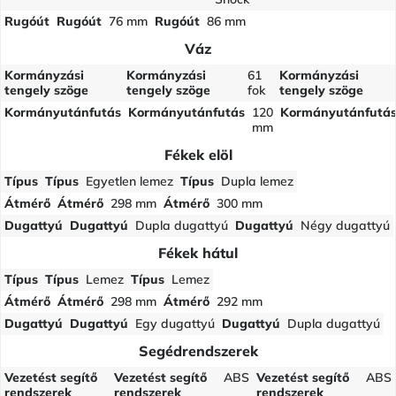
Rugóút
Rugóút
76 mm
Rugóút
86 mm
Váz
Kormányzási
Kormányzási
61
Kormányzási
tengely szöge
tengely szöge
fok
tengely szöge
Kormányutánfutás
Kormányutánfutás
120
Kormányutánfutá
mm
Fékek elöl
Típus
Típus
Egyetlen lemez
Típus
Dupla lemez
Átmérő
Átmérő
298 mm
Átmérő
300 mm
Dugattyú
Dugattyú
Dupla dugattyú
Dugattyú
Négy dugattyú
Fékek hátul
Típus
Típus
Lemez
Típus
Lemez
Átmérő
Átmérő
298 mm
Átmérő
292 mm
Dugattyú
Dugattyú
Egy dugattyú
Dugattyú
Dupla dugattyú
Segédrendszerek
Vezetést segítő
Vezetést segítő
ABS
Vezetést segítő
ABS
rendszerek
rendszerek
rendszerek