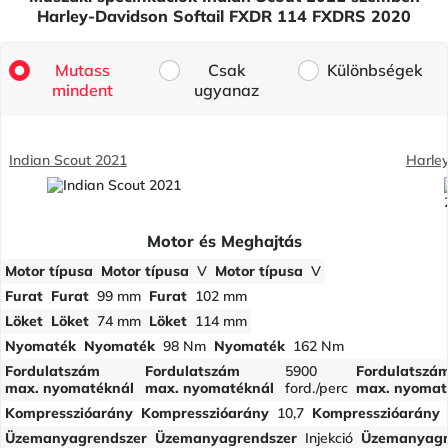
Harley-Davidson Softail FXDR 114 FXDRS 2020
Mutass
Csak
Különbségek
mindent
ugyanaz
Indian Scout 2021
Harle
Motor és Meghajtás
Motor típusa
Motor típusa
V
Motor típusa
V
Furat
Furat
99 mm
Furat
102 mm
Löket
Löket
74 mm
Löket
114 mm
Nyomaték
Nyomaték
98 Nm
Nyomaték
162 Nm
Fordulatszám
Fordulatszám
5900
Fordulatszá
max. nyomatéknál
max. nyomatéknál
ford./perc
max. nyomat
Kompresszióarány
Kompresszióarány
10,7
Kompresszióarány
Üzemanyagrendszer
Üzemanyagrendszer
Injekció
Üzemanyagr