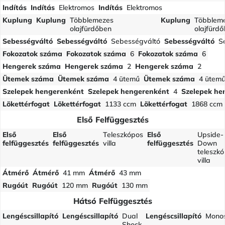
Indítás
Indítás
Elektromos
Indítás
Elektromos
Kuplung
Kuplung
Többlemezes
Kuplung
Többlem
olajfürdőben
olajfürd
Sebességváltó
Sebességváltó
Sebességváltó
Sebességváltó
S
Fokozatok száma
Fokozatok száma
6
Fokozatok száma
6
Hengerek száma
Hengerek száma
2
Hengerek száma
2
Ütemek száma
Ütemek száma
4 ütemű
Ütemek száma
4 ütem
Szelepek hengerenként
Szelepek hengerenként
4
Szelepek he
Lökettérfogat
Lökettérfogat
1133 ccm
Lökettérfogat
1868 ccm
Első Felfüggesztés
Első
Első
Teleszkópos
Első
Upside-
felfüggesztés
felfüggesztés
villa
felfüggesztés
Down
teleszk
villa
Átmérő
Átmérő
41 mm
Átmérő
43 mm
Rugóút
Rugóút
120 mm
Rugóút
130 mm
Hátsó Felfüggesztés
Lengéscsillapító
Lengéscsillapító
Dual
Lengéscsillapító
Mono
Shock