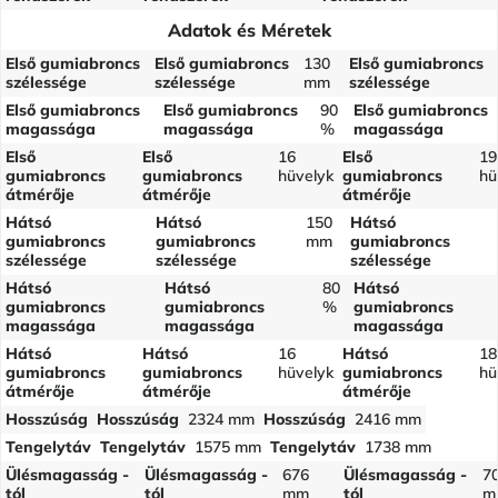
Adatok és Méretek
Első gumiabroncs
Első gumiabroncs
130
Első gumiabroncs
szélessége
szélessége
mm
szélessége
Első gumiabroncs
Első gumiabroncs
90
Első gumiabroncs
magassága
magassága
%
magassága
Első
Első
16
Első
19
gumiabroncs
gumiabroncs
hüvelyk
gumiabroncs
hü
átmérője
átmérője
átmérője
Hátsó
Hátsó
150
Hátsó
gumiabroncs
gumiabroncs
mm
gumiabroncs
szélessége
szélessége
szélessége
Hátsó
Hátsó
80
Hátsó
gumiabroncs
gumiabroncs
%
gumiabroncs
magassága
magassága
magassága
Hátsó
Hátsó
16
Hátsó
18
gumiabroncs
gumiabroncs
hüvelyk
gumiabroncs
hü
átmérője
átmérője
átmérője
Hosszúság
Hosszúság
2324 mm
Hosszúság
2416 mm
Tengelytáv
Tengelytáv
1575 mm
Tengelytáv
1738 mm
Ülésmagasság -
Ülésmagasság -
676
Ülésmagasság -
7
tól
tól
mm
tól
m