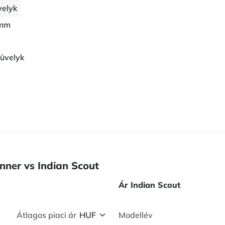
velyk
 mm
üvelyk
nner vs Indian Scout
Ár Indian Scout
Átlagos piaci ár
Modellév