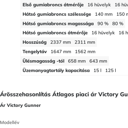
Első gumiabroncs átmérője
16 hüvelyk
16 hü
Hátsó gumiabroncs szélessége
140 mm
150
Hátsó gumiabroncs magassága
90 %
80 %
Hátsó gumiabroncs átmérője
16 hüvelyk
16 h
Hosszúság
2337 mm
2311 mm
Tengelytáv
1647 mm
1562 mm
Ülésmagasság -tól
658 mm
643 mm
Üzemanyagtartály kapacitása
15 l
125 l
Árösszehasonlítás Átlagos piaci ár Victory Gu
Ár Victory Gunner
Modellév