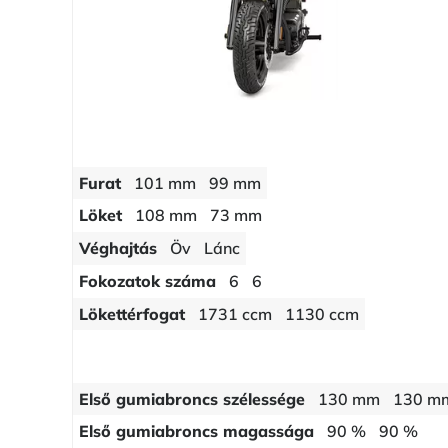
Furat
101 mm
99 mm
Löket
108 mm
73 mm
Véghajtás
Öv
Lánc
Fokozatok száma
6
6
Lökettérfogat
1731 ccm
1130 ccm
Első gumiabroncs szélessége
130 mm
130 m
Első gumiabroncs magassága
90 %
90 %