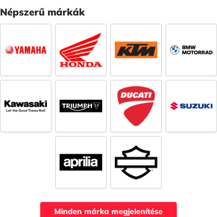
Népszerű márkák
Minden márka megjelenítése