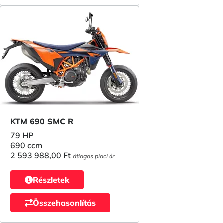
KTM 690 SMC R
79 HP
690 ccm
2 593 988,00 Ft
átlagos piaci ár
Részletek
Összehasonlítás