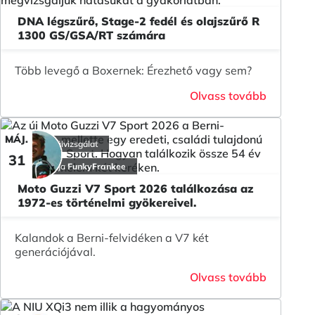
DNA légszűrő, Stage-2 fedél és olajszűrő R
1300 GS/GSA/RT számára
Több levegő a Boxernek: Érezhető vagy sem?
Olvass tovább
MÁJ.
Teszt felülvizsgálat
31
a cikk írója
FunkyFrankee
Moto Guzzi V7 Sport 2026 találkozása az
1972-es történelmi gyökereivel.
Kalandok a Berni-felvidéken a V7 két
generációjával.
Olvass tovább