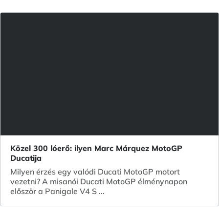
Közel 300 lóerő: ilyen Marc Márquez MotoGP
Ducatija
Milyen érzés egy valódi Ducati MotoGP motort
vezetni? A misanói Ducati MotoGP élménynapon
először a Panigale V4 S ...