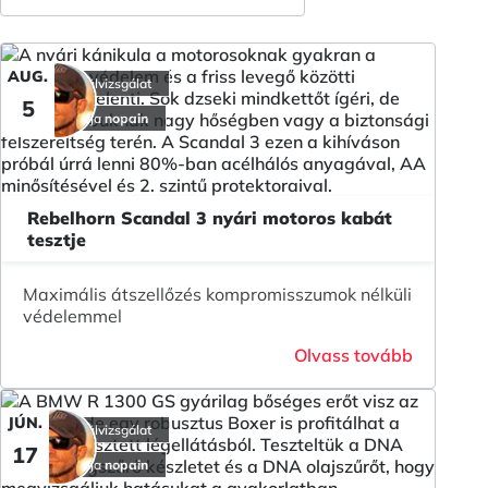
AUG.
Teszt felülvizsgálat
5
a cikk írója
nopain
Rebelhorn Scandal 3 nyári motoros kabát
tesztje
Maximális átszellőzés kompromisszumok nélküli
védelemmel
Olvass tovább
JÚN.
Teszt felülvizsgálat
17
a cikk írója
nopain