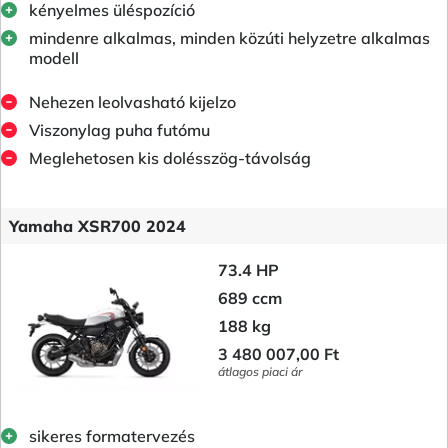
kényelmes üléspozíció
mindenre alkalmas, minden közúti helyzetre alkalmas
modell
Nehezen leolvasható kijelzo
Viszonylag puha futómu
Meglehetosen kis dolésszög-távolság
Yamaha XSR700 2024
73.4 HP
689 ccm
188 kg
3 480 007,00 Ft
átlagos piaci ár
sikeres formatervezés