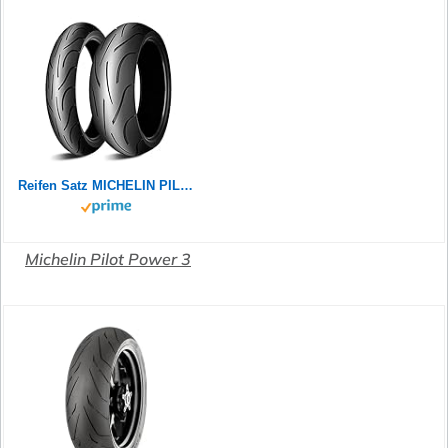
Reifen Satz MICHELIN PILOT POWER 2CT 180/55 ZR17 73W + 120/70 ZR17 58W Motorradreifen Set
Michelin Pilot Power 3