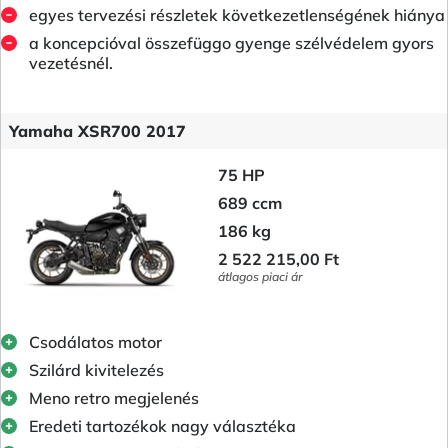
egyes tervezési részletek következetlenségének hiánya
a koncepcióval összefüggo gyenge szélvédelem gyors
vezetésnél.
Yamaha XSR700 2017
75 HP
689 ccm
186 kg
2 522 215,00 Ft
átlagos piaci ár
Csodálatos motor
Szilárd kivitelezés
Meno retro megjelenés
Eredeti tartozékok nagy választéka