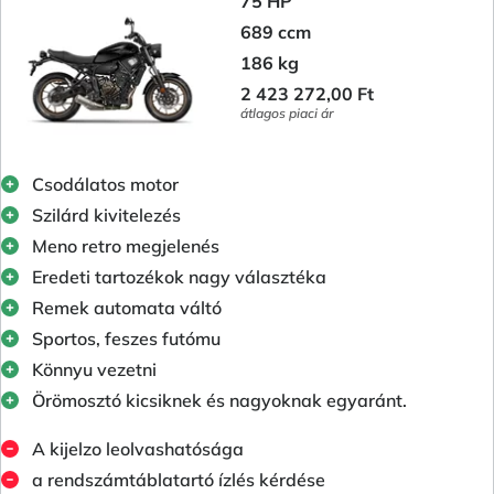
75 HP
689 ccm
186 kg
2 423 272,00 Ft
átlagos piaci ár
Csodálatos motor
Szilárd kivitelezés
Meno retro megjelenés
Eredeti tartozékok nagy választéka
Remek automata váltó
Sportos, feszes futómu
Könnyu vezetni
Örömosztó kicsiknek és nagyoknak egyaránt.
A kijelzo leolvashatósága
a rendszámtáblatartó ízlés kérdése