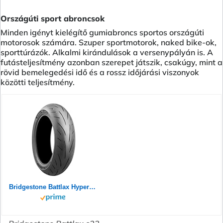
Országúti sport abroncsok
Minden igényt kielégítő gumiabroncs sportos országúti
motorosok számára. Szuper sportmotorok, naked bike-ok,
sporttúrázók. Alkalmi kirándulások a versenypályán is. A
futásteljesítmény azonban szerepet játszik, csakúgy, mint a
rövid bemelegedési idő és a rossz időjárási viszonyok
közötti teljesítmény.
Bridgestone Battlax Hypersport S23 Rear 180/55ZR17 73W TL 24758