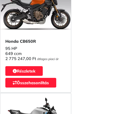
Honda CB650R
95 HP
649 ccm
2 775 247,00 Ft
átlagos piaci ár
Részletek
Összehasonlítás