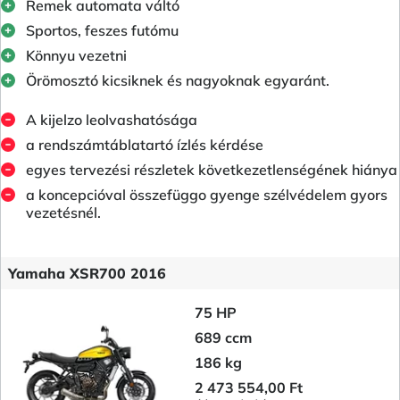
Remek automata váltó
Sportos, feszes futómu
Könnyu vezetni
Örömosztó kicsiknek és nagyoknak egyaránt.
A kijelzo leolvashatósága
a rendszámtáblatartó ízlés kérdése
egyes tervezési részletek következetlenségének hiánya
a koncepcióval összefüggo gyenge szélvédelem gyors
vezetésnél.
Yamaha XSR700 2016
75 HP
689 ccm
186 kg
2 473 554,00 Ft