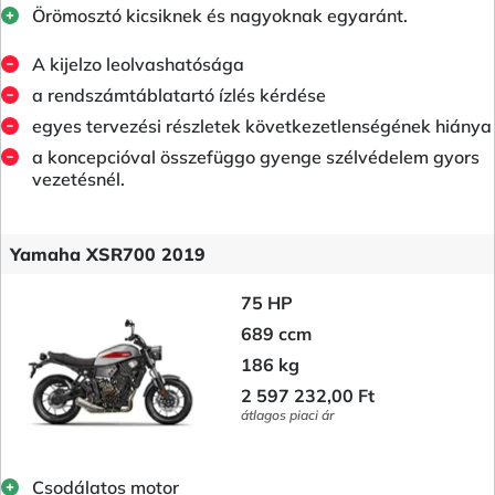
Örömosztó kicsiknek és nagyoknak egyaránt.
A kijelzo leolvashatósága
a rendszámtáblatartó ízlés kérdése
egyes tervezési részletek következetlenségének hiánya
a koncepcióval összefüggo gyenge szélvédelem gyors
vezetésnél.
Yamaha XSR700 2019
75 HP
689 ccm
186 kg
2 597 232,00 Ft
átlagos piaci ár
Csodálatos motor