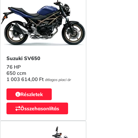
Suzuki SV650
76 HP
650 ccm
1 003 614,00 Ft
átlagos piaci ár
Részletek
Összehasonlítás