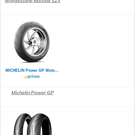
Bridgestone Battlax s23
MICHELIN Power GP Motorradreifen 120/70ZR17 (58W) Vorderrad
Michelin Power GP