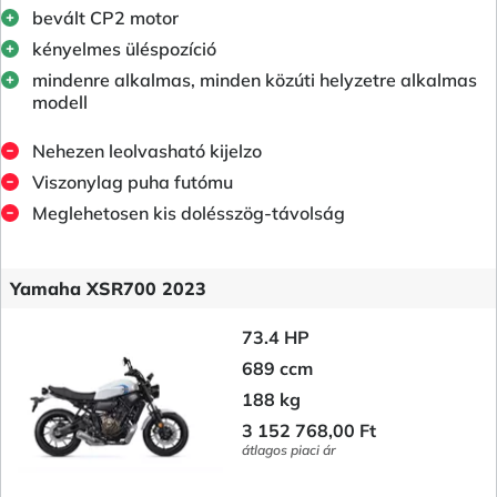
bevált CP2 motor
kényelmes üléspozíció
mindenre alkalmas, minden közúti helyzetre alkalmas
modell
Nehezen leolvasható kijelzo
Viszonylag puha futómu
Meglehetosen kis dolésszög-távolság
Yamaha XSR700 2023
73.4 HP
689 ccm
188 kg
3 152 768,00 Ft
átlagos piaci ár