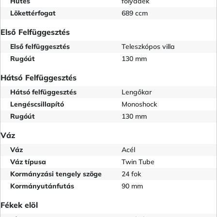
Hűtés
folyadék
Lökettérfogat
689 ccm
Első Felfüggesztés
Első felfüggesztés
Teleszkópos villa
Rugóút
130 mm
Hátsó Felfüggesztés
Hátsó felfüggesztés
Lengőkar
Lengéscsillapító
Monoshock
Rugóút
130 mm
Váz
Váz
Acél
Váz típusa
Twin Tube
Kormányzási tengely szöge
24 fok
Kormányutánfutás
90 mm
Fékek elöl