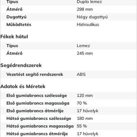
Típus
Dupla lemez
Átmérő
298 mm
Dugattyú
Négy dugattyú
Működtetés
Hidraulikus
Fékek hátul
Típus
Lemez
Átmérő
245 mm
Segédrendszerek
Vezetést segítő rendszerek
ABS
Adatok és Méretek
Első gumiabroncs szélessége
120 mm
Első gumiabroncs magassága
70 %
Első gumiabroncs átmérője
17 hüvelyk
Hátsó gumiabroncs szélessége
180 mm
Hátsó gumiabroncs magassága
55 %
Hátsó gumiabroncs átmérője
17 hüvelyk