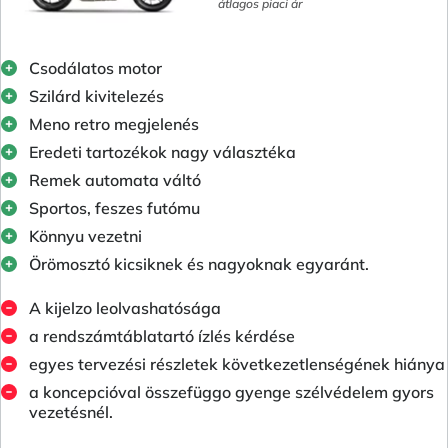
átlagos piaci ár
Csodálatos motor
Szilárd kivitelezés
Meno retro megjelenés
Eredeti tartozékok nagy választéka
Remek automata váltó
Sportos, feszes futómu
Könnyu vezetni
Örömosztó kicsiknek és nagyoknak egyaránt.
A kijelzo leolvashatósága
a rendszámtáblatartó ízlés kérdése
egyes tervezési részletek következetlenségének hiánya
a koncepcióval összefüggo gyenge szélvédelem gyors
vezetésnél.