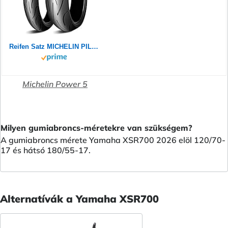
Reifen Satz MICHELIN PILOT POWER 2CT 180/55 ZR17 73W + 120/70 ZR17 58W Motorradreifen Set
Michelin Power 5
Milyen gumiabroncs-méretekre van szükségem?
A gumiabroncs mérete Yamaha XSR700 2026 elöl 120/70-
17 és hátsó 180/55-17.
Alternatívák a Yamaha XSR700