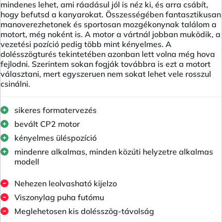
mindenes lehet, ami ráadásul jól is néz ki, és arra csábít,
hogy befutsd a kanyarokat. Összességében fantasztikusan
manoverezhetonek és sportosan mozgékonynak találom a
motort, még noként is. A motor a vártnál jobban muködik, a
vezetési pozíció pedig több mint kényelmes. A
dolésszögturés tekintetében azonban lett volna még hova
fejlodni. Szerintem sokan fogják továbbra is ezt a motort
választani, mert egyszeruen nem sokat lehet vele rosszul
csinálni.
sikeres formatervezés
bevált CP2 motor
kényelmes üléspozíció
mindenre alkalmas, minden közúti helyzetre alkalmas
modell
Nehezen leolvasható kijelzo
Viszonylag puha futómu
Meglehetosen kis dolésszög-távolság