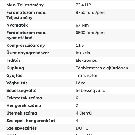
Max. Teljesítmény
73.4 HP
Fordulatszám max.
8750 ford./perc
Teljesítmény
Nyomaték
67 Nm
Fordulatszám max.
6500 ford./perc
nyomatéknál
Kompresszióarány
11.5
Üzemanyagrendszer
Injekció
Indítás
Elektromos
Kuplung
Többlemezes olajfürdőben
Gyújtás
Tranzisztor
Véghajtás
Lánc
Sebességváltó
Sebességváltó
Fokozatok száma
6
Hengerek száma
2
Ütemek száma
4 ütemű
Szelepek hengerenként
4
Szelepvezérlés
DOHC