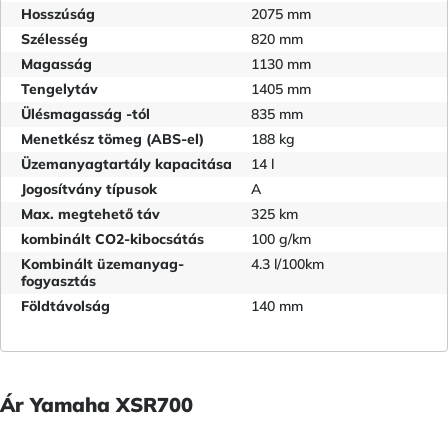
Hosszúság
2075 mm
Szélesség
820 mm
Magasság
1130 mm
Tengelytáv
1405 mm
Ülésmagasság -tól
835 mm
Menetkész tömeg (ABS-el)
188 kg
Üzemanyagtartály kapacitása
14 l
Jogosítvány típusok
A
Max. megtehető táv
325 km
kombinált CO2-kibocsátás
100 g/km
Kombinált üzemanyag-
4.3 l/100km
fogyasztás
Földtávolság
140 mm
Ár Yamaha XSR700