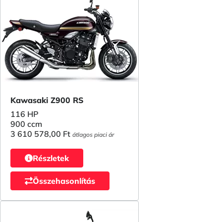
Kawasaki Z900 RS
116 HP
900 ccm
3 610 578,00 Ft
átlagos piaci ár
Részletek
Összehasonlítás