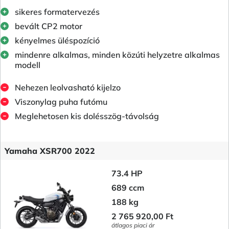
sikeres formatervezés
bevált CP2 motor
kényelmes üléspozíció
mindenre alkalmas, minden közúti helyzetre alkalmas
modell
Nehezen leolvasható kijelzo
Viszonylag puha futómu
Meglehetosen kis dolésszög-távolság
Yamaha XSR700 2022
73.4 HP
689 ccm
188 kg
2 765 920,00 Ft
átlagos piaci ár