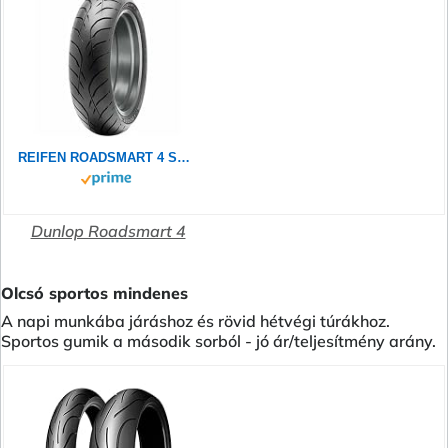
REIFEN ROADSMART 4 SP 180/55 R17 73W DUNLOP
Dunlop Roadsmart 4
Olcsó sportos mindenes
A napi munkába járáshoz és rövid hétvégi túrákhoz.
Sportos gumik a második sorból - jó ár/teljesítmény arány.