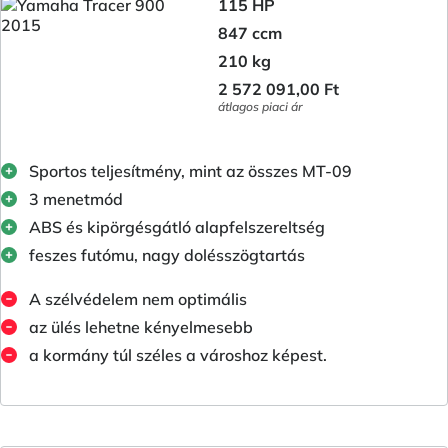
115 HP
847 ccm
210 kg
2 572 091,00 Ft
átlagos piaci ár
Sportos teljesítmény, mint az összes MT-09
3 menetmód
ABS és kipörgésgátló alapfelszereltség
feszes futómu, nagy dolésszögtartás
A szélvédelem nem optimális
az ülés lehetne kényelmesebb
a kormány túl széles a városhoz képest.