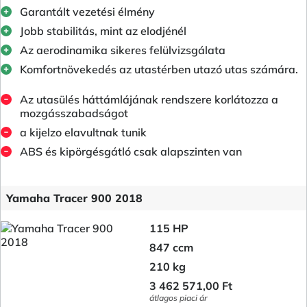
Garantált vezetési élmény
Jobb stabilitás, mint az elodjénél
Az aerodinamika sikeres felülvizsgálata
Komfortnövekedés az utastérben utazó utas számára.
Az utasülés háttámlájának rendszere korlátozza a
mozgásszabadságot
a kijelzo elavultnak tunik
ABS és kipörgésgátló csak alapszinten van
Yamaha Tracer 900 2018
115 HP
847 ccm
210 kg
3 462 571,00 Ft
átlagos piaci ár