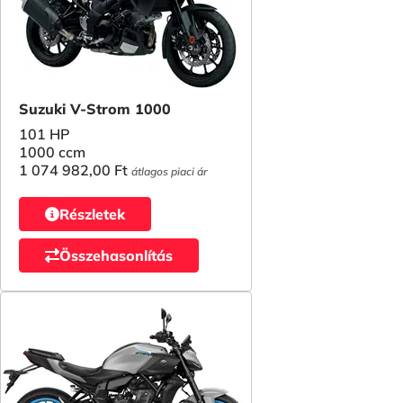
Suzuki V-Strom 1000
101 HP
1000 ccm
1 074 982,00 Ft
átlagos piaci ár
Részletek
Összehasonlítás