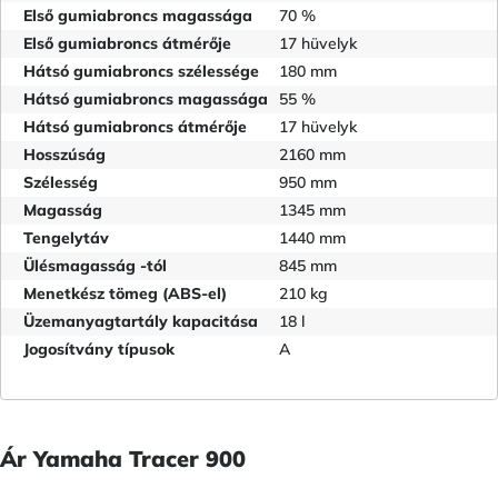
Első gumiabroncs magassága
70 %
Első gumiabroncs átmérője
17 hüvelyk
Hátsó gumiabroncs szélessége
180 mm
Hátsó gumiabroncs magassága
55 %
Hátsó gumiabroncs átmérője
17 hüvelyk
Hosszúság
2160 mm
Szélesség
950 mm
Magasság
1345 mm
Tengelytáv
1440 mm
Ülésmagasság -tól
845 mm
Menetkész tömeg (ABS-el)
210 kg
Üzemanyagtartály kapacitása
18 l
Jogosítvány típusok
A
Ár Yamaha Tracer 900