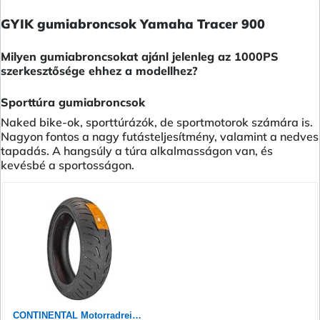
GYIK gumiabroncsok Yamaha Tracer 900
Milyen gumiabroncsokat ajánl jelenleg az 1000PS
szerkesztősége ehhez a modellhez?
Sporttúra gumiabroncsok
Naked bike-ok, sporttúrázók, de sportmotorok számára is.
Nagyon fontos a nagy futásteljesítmény, valamint a nedves
tapadás. A hangsúly a túra alkalmasságon van, és
kevésbé a sportosságon.
CONTINENTAL Motorradreifen 180/55 ZR 17 M/C TL (73W) CONTIROADATTACK 4 GT