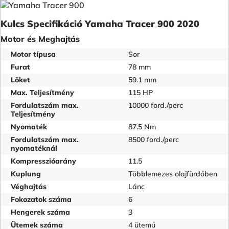
Kulcs Specifikáció Yamaha Tracer 900 2020
Motor és Meghajtás
Motor típusa
Sor
Furat
78 mm
Löket
59.1 mm
Max. Teljesítmény
115 HP
Fordulatszám max.
10000 ford./perc
Teljesítmény
Nyomaték
87.5 Nm
Fordulatszám max.
8500 ford./perc
nyomatéknál
Kompresszióarány
11.5
Kuplung
Többlemezes olajfürdőben
Véghajtás
Lánc
Fokozatok száma
6
Hengerek száma
3
Ütemek száma
4 ütemű