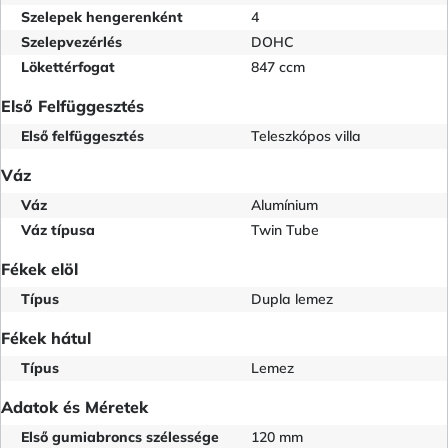
Szelepek hengerenként
4
Szelepvezérlés
DOHC
Lökettérfogat
847 ccm
Első Felfüggesztés
Első felfüggesztés
Teleszkópos villa
Váz
Váz
Alumínium
Váz típusa
Twin Tube
Fékek elöl
Típus
Dupla lemez
Fékek hátul
Típus
Lemez
Adatok és Méretek
Első gumiabroncs szélessége
120 mm