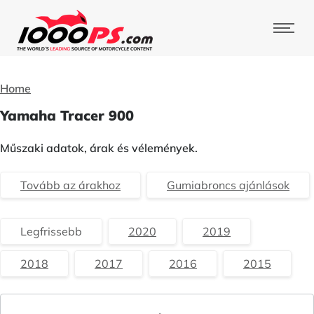
Home
Yamaha Tracer 900
Műszaki adatok, árak és vélemények.
Tovább az árakhoz
Gumiabroncs ajánlások
Legfrissebb
2020
2019
2018
2017
2016
2015