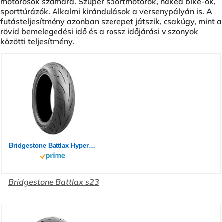
motorosok számára. Szuper sportmotorok, naked bike-ok,
sporttúrázók. Alkalmi kirándulások a versenypályán is. A
futásteljesítmény azonban szerepet játszik, csakúgy, mint a
rövid bemelegedési idő és a rossz időjárási viszonyok
közötti teljesítmény.
Bridgestone Battlax Hypersport S23 Rear 180/55ZR17 73W TL 24758
Bridgestone Battlax s23