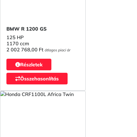
BMW R 1200 GS
125 HP
1170 ccm
2 002 768,00 Ft
átlagos piaci ár
Részletek
Összehasonlítás