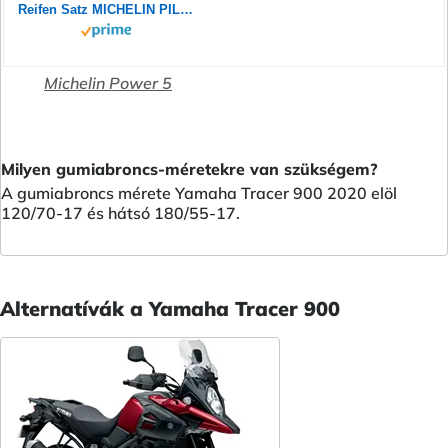
Reifen Satz MICHELIN PILOT POWER 2CT 180/55 ZR17 73W + 120/70 ZR17 58W Motorradreifen Set
Michelin Power 5
Milyen gumiabroncs-méretekre van szükségem?
A gumiabroncs mérete Yamaha Tracer 900 2020 elöl
120/70-17 és hátsó 180/55-17.
Alternatívák a Yamaha Tracer 900