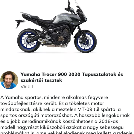
Yamaha Tracer 900 2020 Tapasztalatok és
szakértői tesztek
VAULI
A Yamaha sportos, mindenre alkalmas fegyvere
továbbfejlesztésre került. Ez a tökéletes motor
mindazoknak, akiknek a meztelen MT-09 túl spártai a
sportos országúti motorozáshoz. A hosszabb lengokarnak
és a jobb aerodinamikának köszönhetoen a 2018-as
modell nagyrészt kiküszöböli azokat a nagy sebességu
problémákat is, amelyekkel elodjének meg kellett küzdenie.