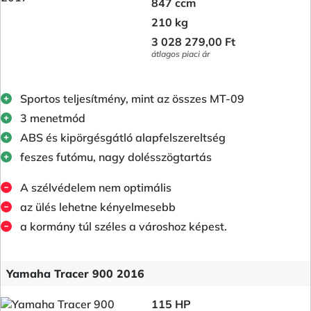
847 ccm
210 kg
3 028 279,00 Ft
átlagos piaci ár
Sportos teljesítmény, mint az összes MT-09
3 menetmód
ABS és kipörgésgátló alapfelszereltség
feszes futómu, nagy dolésszögtartás
A szélvédelem nem optimális
az ülés lehetne kényelmesebb
a kormány túl széles a városhoz képest.
Yamaha Tracer 900 2016
115 HP