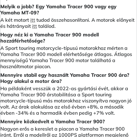
Melyik a jobb? Egy Yamaha Tracer 900 vagy egy
Yamaha MT-09?
A két motort
itt
tudod összehasonlítani. A motorok előnyeit
és hátrányait
itt
találod.
Hogy néz ki a Yamaha Tracer 900 modell
hozzáférhetősége?
A Sport touring motorcycle-típusú motorokhoz mérten a
Yamaha Tracer 900 modell elérhetősége átlagos. Átlagos
mennyiségű Yamaha Tracer 900 motor található a
használtmotor piacon.
Mennyire stabil egy használt Yamaha Tracer 900 ára?
Hogy alakul a motor ára?
Ha példaként vesszük a 2022-as gyártási évét, akkor a
Yamaha Tracer 900 árstabilitása a Sport touring
motorcycle-típusú más motorokhoz viszonyítva nagyon jó
volt. Az árak alakulása az első évben +8%, a második
évben -34% és a harmadik évben pedig +7% volt.
Mennyire közkedvelt a Yamaha Tracer 900?
Nagyon erős a kereslet a piacon a Yamaha Tracer 900
iránt. Erről a modellről az 1000PS platformon megjelenő