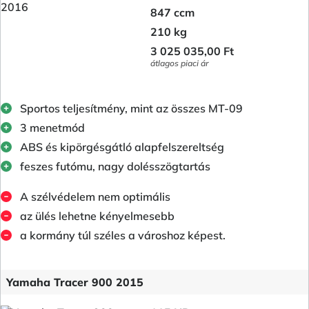
847 ccm
210 kg
3 025 035,00 Ft
átlagos piaci ár
Sportos teljesítmény, mint az összes MT-09
3 menetmód
ABS és kipörgésgátló alapfelszereltség
feszes futómu, nagy dolésszögtartás
A szélvédelem nem optimális
az ülés lehetne kényelmesebb
a kormány túl széles a városhoz képest.
Yamaha Tracer 900 2015