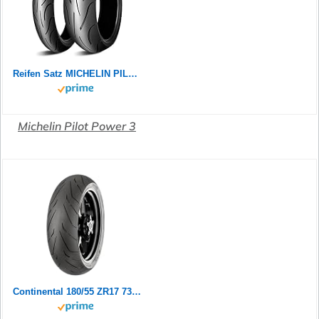
Reifen Satz MICHELIN PILOT POWER 2CT 180/55 ZR17 73W + 120/70 ZR17 58W Motorradreifen Set
Michelin Pilot Power 3
Continental 180/55 ZR17 73W Contiroad