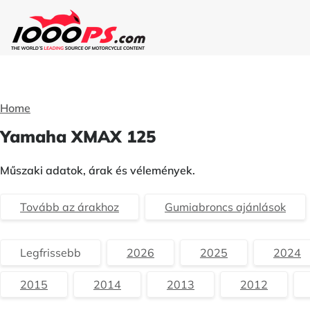
Home
Yamaha XMAX 125
Műszaki adatok, árak és vélemények.
Tovább az árakhoz
Gumiabroncs ajánlások
Legfrissebb
2026
2025
2024
2015
2014
2013
2012