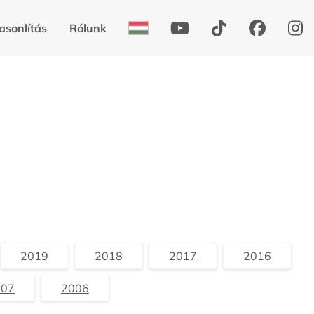
asonlítás
Rólunk
2019
2018
2017
2016
007
2006