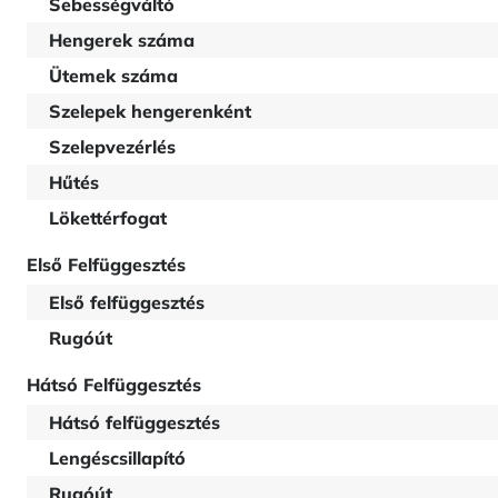
Sebességváltó
Hengerek száma
Ütemek száma
Szelepek hengerenként
Szelepvezérlés
Hűtés
Lökettérfogat
Első Felfüggesztés
Első felfüggesztés
Rugóút
Hátsó Felfüggesztés
Hátsó felfüggesztés
Lengéscsillapító
Rugóút