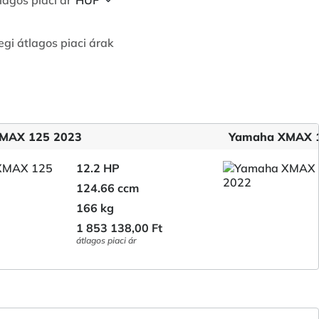
lagos piaci ár
egi átlagos piaci árak
MAX 125 2023
Yamaha XMAX 
12.2 HP
124.66 ccm
166 kg
1 853 138,00 Ft
átlagos piaci ár