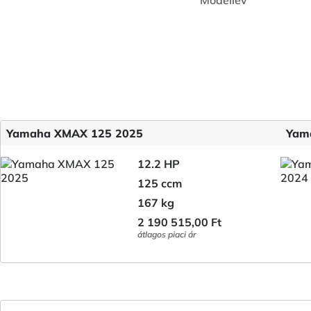
Modellév
Yamaha XMAX 125 2025
Yam
12.2 HP
125 ccm
167 kg
2 190 515,00 Ft
átlagos piaci ár