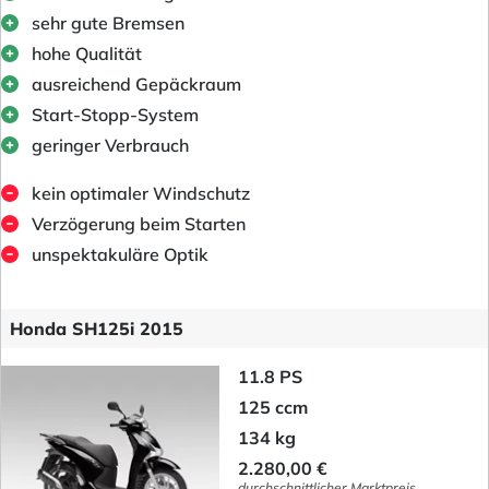
sehr gute Bremsen
hohe Qualität
ausreichend Gepäckraum
Start-Stopp-System
geringer Verbrauch
kein optimaler Windschutz
Verzögerung beim Starten
unspektakuläre Optik
Honda SH125i 2015
11.8 PS
125 ccm
134 kg
2.280,00 €
durchschnittlicher Marktpreis