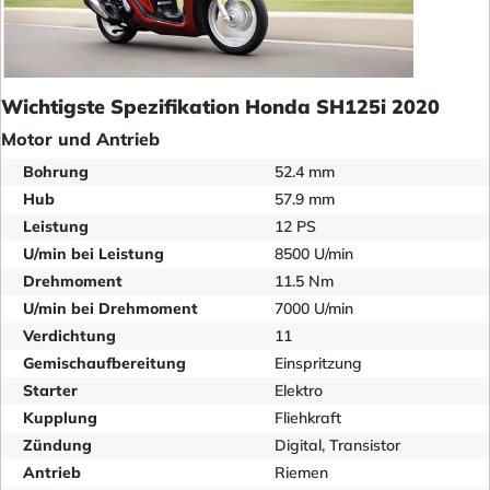
Wichtigste Spezifikation Honda SH125i 2020
Motor und Antrieb
Bohrung
52.4 mm
Hub
57.9 mm
Leistung
12 PS
U/min bei Leistung
8500 U/min
Drehmoment
11.5 Nm
U/min bei Drehmoment
7000 U/min
Verdichtung
11
Gemischaufbereitung
Einspritzung
Starter
Elektro
Kupplung
Fliehkraft
Zündung
Digital, Transistor
Antrieb
Riemen