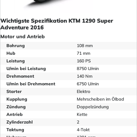
Wichtigste Spezifikation KTM 1290 Super
Adventure 2016
Motor und Antrieb
Bohrung
108 mm
Hub
71 mm
Leistung
160 PS
U/min bei Leistung
8750 U/min
Drehmoment
140 Nm
U/min bei Drehmoment
6750 U/min
Starter
Elektro
Kupplung
Mehrscheiben im Ölbad
Zündung
Doppelzündung
Antrieb
Kette
Zylinderzahl
2
Taktung
4-Takt