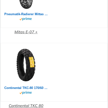
Pneumatik-Radierer Mittas 120/70B19 60T E-07+ Enduro Trail M+S
Mitas E-07 +
Continental TKC-80 170/60 B 17 M/C 72Q M+S TL Rear
Continental TKC 80