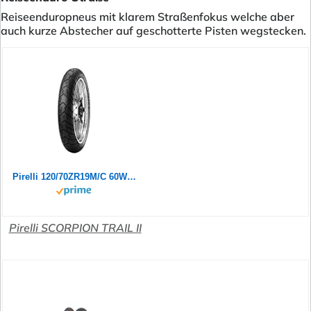
Reiseenduropneus mit klarem Straßenfokus welche aber
auch kurze Abstecher auf geschotterte Pisten wegstecken.
Pirelli 120/70ZR19M/C 60W TL, Scorpion Trail Ii, 120/70 ZR19 60W (2)
Pirelli SCORPION TRAIL II