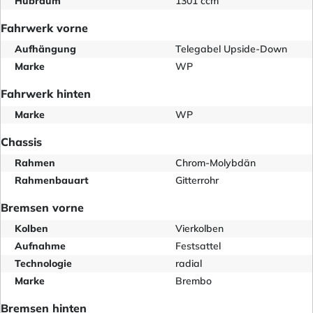
Hubraum
1301 ccm
Fahrwerk vorne
Aufhängung
Telegabel Upside-Down
Marke
WP
Fahrwerk hinten
Marke
WP
Chassis
Rahmen
Chrom-Molybdän
Rahmenbauart
Gitterrohr
Bremsen vorne
Kolben
Vierkolben
Aufnahme
Festsattel
Technologie
radial
Marke
Brembo
Bremsen hinten