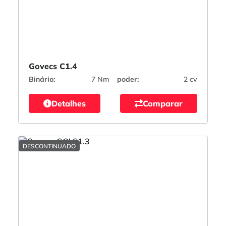
Govecs C1.4
Binário:
7 Nm
poder:
2 cv
Detalhes
Comparar
DESCONTINUADO