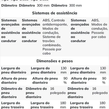
Diâmetro
Diâmetro
300 mm
Diâmetro
300 mm
Sistemas de assistência
Sistemas
Sistemas
ABS, Controlo
Sistemas
ABS,
avançados
avançados
antiderrapante,
avançados
Modos de
de
de
Modos de
de
condução,
assistência
assistência
condução,
assistência
Passeio
ao
ao
Sistema de
ao
por cabo
condutor
condutor
travões
condutor
combinado,
Passeio por
cabo
Dimensões e pesos
Largura do
Largura do
130
Largura do
130
pneu dianteiro
pneu dianteiro
mm
pneu dianteiro
mm
Altura do pneu
Altura do pneu
90
Altura do pneu
90
dianteiro
dianteiro
%
dianteiro
%
Diâmetro do
Diâmetro do
16
Diâmetro do
16
pneu
pneu
polegada
pneu
polegada
dianteiro
dianteiro
dianteiro
Largura do
Largura do
180
Largura do
180
pneu traseiro
pneu traseiro
mm
pneu traseiro
mm