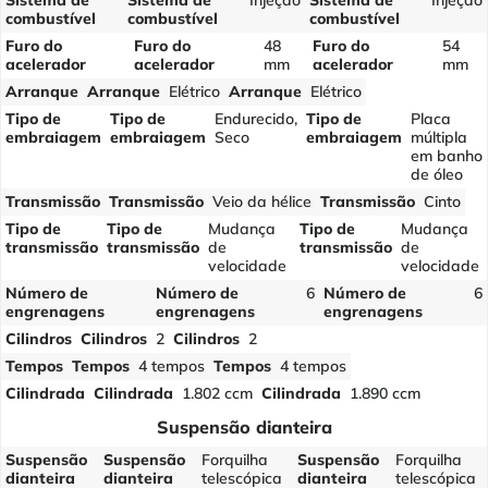
Sistema de
Sistema de
Injeção
Sistema de
Injeção
combustível
combustível
combustível
Furo do
Furo do
48
Furo do
54
acelerador
acelerador
mm
acelerador
mm
Arranque
Arranque
Elétrico
Arranque
Elétrico
Tipo de
Tipo de
Endurecido,
Tipo de
Placa
embraiagem
embraiagem
Seco
embraiagem
múltipla
em banho
de óleo
Transmissão
Transmissão
Veio da hélice
Transmissão
Cinto
Tipo de
Tipo de
Mudança
Tipo de
Mudança
transmissão
transmissão
de
transmissão
de
velocidade
velocidade
Número de
Número de
6
Número de
6
engrenagens
engrenagens
engrenagens
Cilindros
Cilindros
2
Cilindros
2
Tempos
Tempos
4 tempos
Tempos
4 tempos
Cilindrada
Cilindrada
1.802 ccm
Cilindrada
1.890 ccm
Suspensão dianteira
Suspensão
Suspensão
Forquilha
Suspensão
Forquilha
dianteira
dianteira
telescópica
dianteira
telescópica