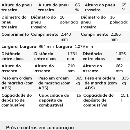
Altura do pneu
Altura do pneu
65
Altura do pneu
65
traseiro
traseiro
%
traseiro
%
Diâmetro do
Diâmetro do
16
Diâmetro do
16
pneu
pneu
polegada
pneu
polegada
traseiro
traseiro
traseiro
Comprimento
Comprimento
2.440
Comprimento
2.286
mm
mm
Largura
Largura
964 mm
Largura
1.079 mm
Distância
Distância
1.731
Distância
1.626
entre eixos
entre eixos
mm
entre eixos
mm
Altura do
Altura do
710
Altura do
662
assento
assento
mm
assento
mm
Peso em ordem
Peso em ordem
365
Peso em ordem
335
de marcha (com
de marcha (com
kg
de marcha (com
kg
ABS)
ABS)
ABS)
Capacidade do
Capacidade do
16
Capacidade do
15,1
depósito de
depósito de
l
depósito de
l
combustível
combustível
combustível
Prós e contras em comparação