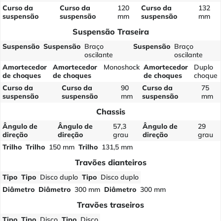
Curso da
Curso da
120
Curso da
132
suspensão
suspensão
mm
suspensão
mm
Suspensão Traseira
Suspensão
Suspensão
Braço
Suspensão
Braço
oscilante
oscilante
Amortecedor
Amortecedor
Monoshock
Amortecedor
Duplo
de choques
de choques
de choques
choque
Curso da
Curso da
90
Curso da
75
suspensão
suspensão
mm
suspensão
mm
Chassis
Ângulo de
Ângulo de
57,3
Ângulo de
29
direção
direção
grau
direção
grau
Trilho
Trilho
150 mm
Trilho
131,5 mm
Travões dianteiros
Tipo
Tipo
Disco duplo
Tipo
Disco duplo
Diâmetro
Diâmetro
300 mm
Diâmetro
300 mm
Travões traseiros
Tipo
Tipo
Disco
Tipo
Disco