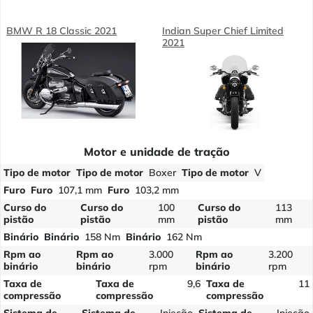
BMW R 18 Classic 2021
Indian Super Chief Limited
2021
Motor e unidade de tração
Tipo de motor
Tipo de motor
Boxer
Tipo de motor
V
Furo
Furo
107,1 mm
Furo
103,2 mm
Curso do
Curso do
100
Curso do
113
pistão
pistão
mm
pistão
mm
Binário
Binário
158 Nm
Binário
162 Nm
Rpm ao
Rpm ao
3.000
Rpm ao
3.200
binário
binário
rpm
binário
rpm
Taxa de
Taxa de
9,6
Taxa de
11
compressão
compressão
compressão