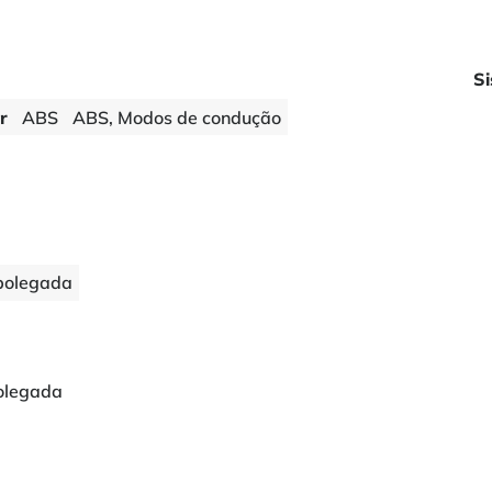
Si
r
ABS
ABS, Modos de condução
polegada
olegada