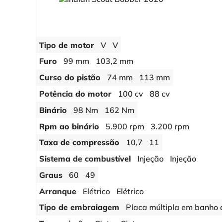
Tipo de motor
V
V
Furo
99 mm
103,2 mm
Curso do pistão
74 mm
113 mm
Potência do motor
100 cv
88 cv
Binário
98 Nm
162 Nm
Rpm ao binário
5.900 rpm
3.200 rpm
Taxa de compressão
10,7
11
Sistema de combustível
Injeção
Injeção
Graus
60
49
Arranque
Elétrico
Elétrico
Tipo de embraiagem
Placa múltipla em banho 