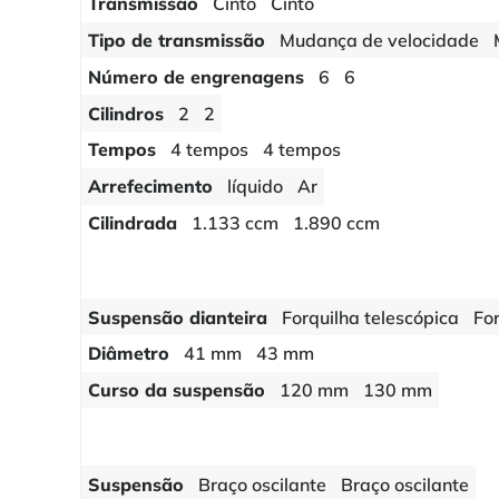
Transmissão
Cinto
Cinto
Tipo de transmissão
Mudança de velocidade
Número de engrenagens
6
6
Cilindros
2
2
Tempos
4 tempos
4 tempos
Arrefecimento
líquido
Ar
Cilindrada
1.133 ccm
1.890 ccm
Suspensão dianteira
Forquilha telescópica
Fo
Diâmetro
41 mm
43 mm
Curso da suspensão
120 mm
130 mm
Suspensão
Braço oscilante
Braço oscilante