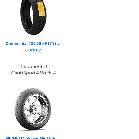
Continental 190/50 ZR17 (73W) ContiSportAttack 4 M/C Rear Motorradreifen
Continental
ContiSportAttack 4
MICHELIN Power GP Motorradreifen 120/70ZR17 (58W) Vorderrad