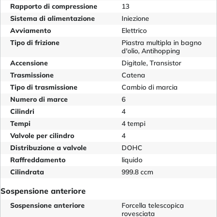
Rapporto di compressione
13
Sistema di alimentazione
Iniezione
Avviamento
Elettrico
Tipo di frizione
Piastra multipla in bagno
d'olio, Antihopping
Accensione
Digitale, Transistor
Trasmissione
Catena
Tipo di trasmissione
Cambio di marcia
Numero di marce
6
Cilindri
4
Tempi
4 tempi
Valvole per cilindro
4
Distribuzione a valvole
DOHC
Raffreddamento
liquido
Cilindrata
999.8 ccm
Sospensione anteriore
Sospensione anteriore
Forcella telescopica
rovesciata