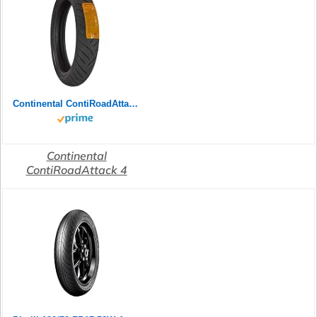
Continental ContiRoadAttack 4 GT 120/70 R17 58W TL vorne - Mottorradreifen ohne Felge
Continental
ContiRoadAttack 4