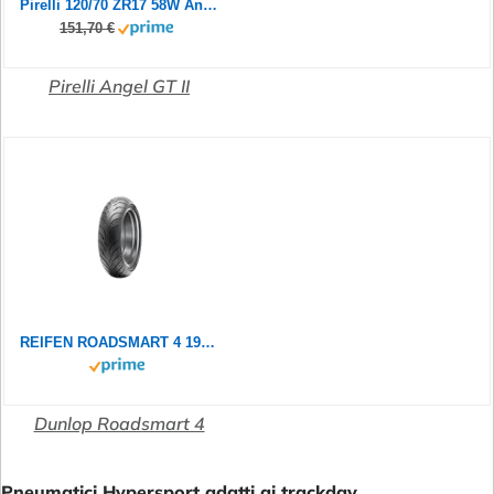
Pirelli 120/70 ZR17 58W Angel GT II (A)
151,70 €
Pirelli Angel GT II
REIFEN ROADSMART 4 190/50 R17 73W DUNLOP
Dunlop Roadsmart 4
Pneumatici Hypersport adatti ai trackday