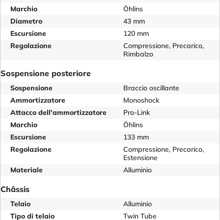
Marchio
Öhlins
Diametro
43 mm
Escursione
120 mm
Regolazione
Compressione, Precarico,
Rimbalzo
Sospensione posteriore
Sospensione
Braccio oscillante
Ammortizzatore
Monoshock
Attacco dell'ammortizzatore
Pro-Link
Marchio
Öhlins
Escursione
133 mm
Regolazione
Compressione, Precarico,
Estensione
Materiale
Alluminio
Châssis
Telaio
Alluminio
Tipo di telaio
Twin Tube