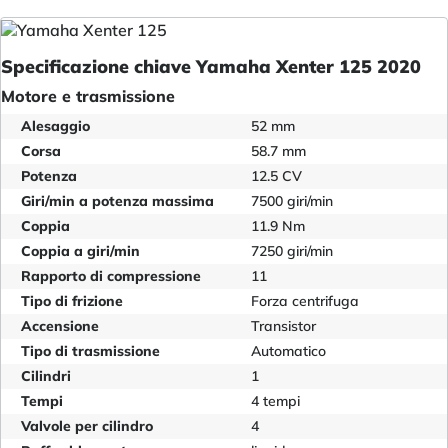
Specificazione chiave Yamaha Xenter 125 2020
Motore e trasmissione
Alesaggio
52 mm
Corsa
58.7 mm
Potenza
12.5 CV
Giri/min a potenza massima
7500 giri/min
Coppia
11.9 Nm
Coppia a giri/min
7250 giri/min
Rapporto di compressione
11
Tipo di frizione
Forza centrifuga
Accensione
Transistor
Tipo di trasmissione
Automatico
Cilindri
1
Tempi
4 tempi
Valvole per cilindro
4