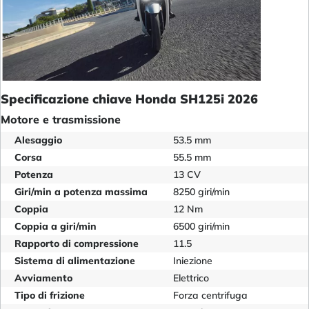
Specificazione chiave Honda SH125i 2026
Motore e trasmissione
Alesaggio
53.5 mm
Corsa
55.5 mm
Potenza
13 CV
Giri/min a potenza massima
8250 giri/min
Coppia
12 Nm
Coppia a giri/min
6500 giri/min
Rapporto di compressione
11.5
Sistema di alimentazione
Iniezione
Avviamento
Elettrico
Tipo di frizione
Forza centrifuga