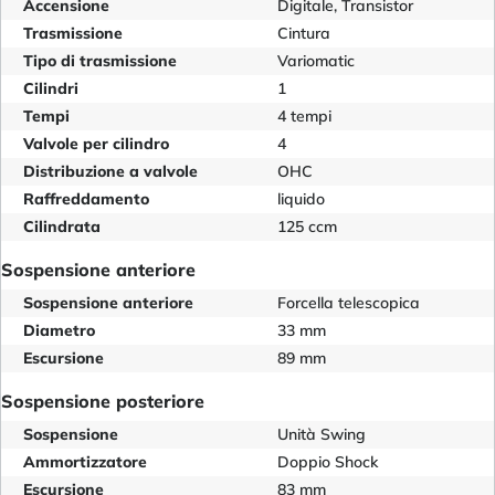
Accensione
Digitale, Transistor
Trasmissione
Cintura
Tipo di trasmissione
Variomatic
Cilindri
1
Tempi
4 tempi
Valvole per cilindro
4
Distribuzione a valvole
OHC
Raffreddamento
liquido
Cilindrata
125 ccm
Sospensione anteriore
Sospensione anteriore
Forcella telescopica
Diametro
33 mm
Escursione
89 mm
Sospensione posteriore
Sospensione
Unità Swing
Ammortizzatore
Doppio Shock
Escursione
83 mm