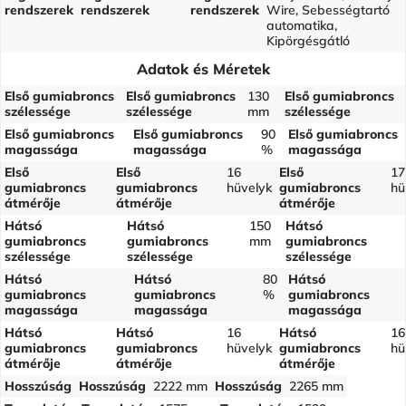
rendszerek
rendszerek
rendszerek
Wire, Sebességtartó
automatika,
Kipörgésgátló
Adatok és Méretek
Első gumiabroncs
Első gumiabroncs
130
Első gumiabroncs
szélessége
szélessége
mm
szélessége
Első gumiabroncs
Első gumiabroncs
90
Első gumiabroncs
magassága
magassága
%
magassága
Első
Első
16
Első
17
gumiabroncs
gumiabroncs
hüvelyk
gumiabroncs
hü
átmérője
átmérője
átmérője
Hátsó
Hátsó
150
Hátsó
gumiabroncs
gumiabroncs
mm
gumiabroncs
szélessége
szélessége
szélessége
Hátsó
Hátsó
80
Hátsó
gumiabroncs
gumiabroncs
%
gumiabroncs
magassága
magassága
magassága
Hátsó
Hátsó
16
Hátsó
16
gumiabroncs
gumiabroncs
hüvelyk
gumiabroncs
hü
átmérője
átmérője
átmérője
Hosszúság
Hosszúság
2222 mm
Hosszúság
2265 mm