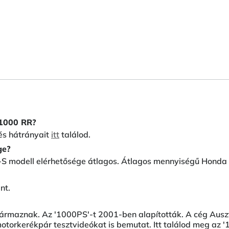
 1000 RR?
és hátrányait
itt
találod.
ge?
S modell elérhetősége átlagos. Átlagos mennyiségű Honda R
nt.
ármaznak. Az '1000PS'-t 2001-ben alapították. A cég Auszt
otorkerékpár tesztvideókat is bemutat. Itt találod meg az 