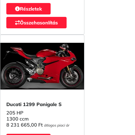
Részletek
Összehasonlítás
Ducati 1299 Panigale S
205 HP
1300 ccm
8 231 665,00 Ft
átlagos piaci ár