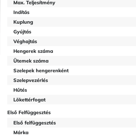
Max. Teljesítmény
Indítás
Kuplung
Gyújtás
Véghajtás
Hengerek száma
Ütemek száma
Szelepek hengerenként
Szelepvezérlés
Hűtés
Lökettérfogat
Első Felfüggesztés
Első felfüggesztés
Márka