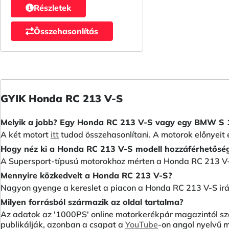
Részletek
Összehasonlítás
GYIK Honda RC 213 V-S
Melyik a jobb? Egy Honda RC 213 V-S vagy egy BMW S
A két motort
itt
tudod összehasonlítani. A motorok előnyeit 
Hogy néz ki a Honda RC 213 V-S modell hozzáférhetősé
A Supersport-típusú motorokhoz mérten a Honda RC 213 V-
Mennyire közkedvelt a Honda RC 213 V-S?
Nagyon gyenge a kereslet a piacon a Honda RC 213 V-S irá
Milyen forrásból származik az oldal tartalma?
Az adatok az '1000PS' online motorkerékpár magazintól sz
publikálják, azonban a csapat a
YouTube
-on angol nyelvű m