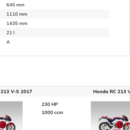
645 mm
1110 mm
1435 mm
21 l
A
 213 V-S 2017
Honda RC 213 
230 HP
1000 ccm