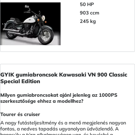
50 HP
903 ccm
245 kg
GYIK gumiabroncsok Kawasaki VN 900 Classic
Special Edition
Milyen gumiabroncsokat ajánl jelenleg az 1000PS
szerkesztősége ehhez a modellhez?
Tourer és cruiser
A nagy futásteljesítmény és a menő megjelenés nagyon
fontos, a nedves tapadás ugyanolyan üdvözlendő. A
hangsúly a túra alkalmasságon van, és kevésbé a