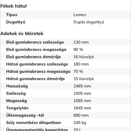
Fékek hátul
Típus
Lemez
Dugattyú
Dupla dugattyú
Adatok és Méretek
Első gumiabroncs szélessége
130 mm
Első gumiabroncs magassága
90 %
Első gumiabroncs átmérője
16 hüvelyk
Hátsó gumiabroncs szélessége
180 mm
Hátsó gumiabroncs magassága
70 %
Hátsó gumiabroncs átmérője
15 hüvelyk
Hosszúság
2465 mm
Szélesség
1005 mm
Magasság
1065 mm
Tengelytáv
1645 mm
Ülésmagasság -tól
680 mm
Súly menetkész állapotban
245 kg
Üzemanyagtartály kapacitása
20 l