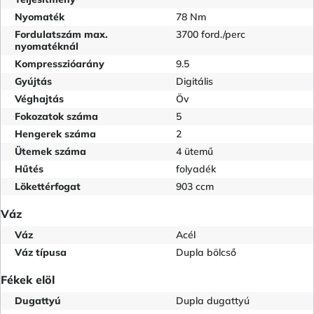
Nyomaték
78 Nm
Fordulatszám max.
3700 ford./perc
nyomatéknál
Kompresszióarány
9.5
Gyújtás
Digitális
Véghajtás
Öv
Fokozatok száma
5
Hengerek száma
2
Ütemek száma
4 ütemű
Hűtés
folyadék
Lökettérfogat
903 ccm
Váz
Váz
Acél
Váz típusa
Dupla bölcső
Fékek elöl
Dugattyú
Dupla dugattyú