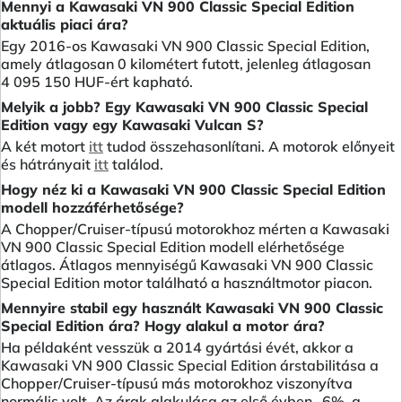
Mennyi a Kawasaki VN 900 Classic Special Edition
aktuális piaci ára?
Egy 2016-os Kawasaki VN 900 Classic Special Edition,
amely átlagosan 0 kilométert futott, jelenleg átlagosan
4 095 150 HUF-ért kapható.
Melyik a jobb? Egy Kawasaki VN 900 Classic Special
Edition vagy egy Kawasaki Vulcan S?
A két motort
itt
tudod összehasonlítani. A motorok előnyeit
és hátrányait
itt
találod.
Hogy néz ki a Kawasaki VN 900 Classic Special Edition
modell hozzáférhetősége?
A Chopper/Cruiser-típusú motorokhoz mérten a Kawasaki
VN 900 Classic Special Edition modell elérhetősége
átlagos. Átlagos mennyiségű Kawasaki VN 900 Classic
Special Edition motor található a használtmotor piacon.
Mennyire stabil egy használt Kawasaki VN 900 Classic
Special Edition ára? Hogy alakul a motor ára?
Ha példaként vesszük a 2014 gyártási évét, akkor a
Kawasaki VN 900 Classic Special Edition árstabilitása a
Chopper/Cruiser-típusú más motorokhoz viszonyítva
normális volt. Az árak alakulása az első évben -6%, a