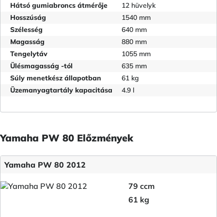
Hátsó gumiabroncs átmérője
12 hüvelyk
Hosszúság
1540 mm
Szélesség
640 mm
Magasság
880 mm
Tengelytáv
1055 mm
Ülésmagasság -tól
635 mm
Súly menetkész állapotban
61 kg
Üzemanyagtartály kapacitása
4.9 l
Yamaha PW 80 Előzmények
Yamaha PW 80 2012
79 ccm
61 kg