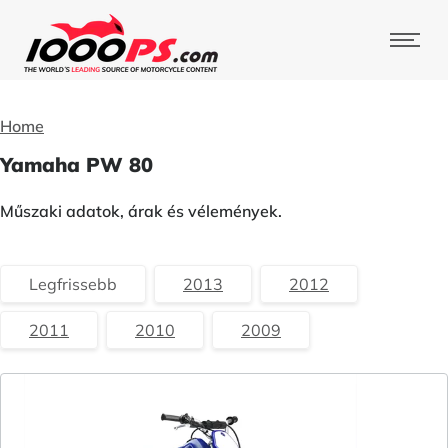
Home
Yamaha PW 80
Műszaki adatok, árak és vélemények.
Legfrissebb
2013
2012
2011
2010
2009