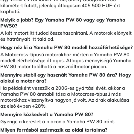
kilométert futott, jelenleg átlagosan 405 500 HUF-ért
kapható.
Melyik a jobb? Egy Yamaha PW 80 vagy egy Yamaha
PW50?
A két motort
itt
tudod összehasonlítani. A motorok előnyeit
és hátrányait
itt
találod.
Hogy néz ki a Yamaha PW 80 modell hozzáférhetősége?
A Motocross-típusú motorokhoz mérten a Yamaha PW 80
modell elérhetősége átlagos. Átlagos mennyiségű Yamaha
PW 80 motor található a használtmotor piacon.
Mennyire stabil egy használt Yamaha PW 80 ára? Hogy
alakul a motor ára?
Ha példaként vesszük a 2006-es gyártási évét, akkor a
Yamaha PW 80 árstabilitása a Motocross-típusú más
motorokhoz viszonyítva nagyon jó volt. Az árak alakulása
az első évben +28%.
Mennyire közkedvelt a Yamaha PW 80?
Gyenge a kereslet a piacon a Yamaha PW 80 iránt.
Milyen forrásból származik az oldal tartalma?