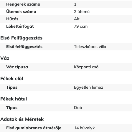
Hengerek száma
1
Ütemek száma
2 ütemű
Hűtés
Air
Lökettérfogat
79 ccm
Első Felfüggesztés
Első felfüggesztés
Teleszkópos villa
Váz
Váz típusa
Központi cső
Fékek elöl
Típus
Egyetlen lemez
Fékek hátul
Típus
Dob
Adatok és Méretek
Első gumiabroncs átmérője
14 hüvelyk