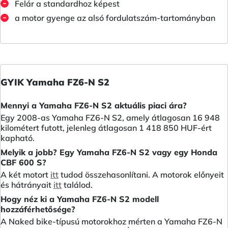
Felár a standardhoz képest
a motor gyenge az alsó fordulatszám-tartományban
GYIK Yamaha FZ6-N S2
Mennyi a Yamaha FZ6-N S2 aktuális piaci ára?
Egy 2008-as Yamaha FZ6-N S2, amely átlagosan 16 948
kilométert futott, jelenleg átlagosan 1 418 850 HUF-ért
kapható.
Melyik a jobb? Egy Yamaha FZ6-N S2 vagy egy Honda
CBF 600 S?
A két motort
itt
tudod összehasonlítani. A motorok előnyeit
és hátrányait
itt
találod.
Hogy néz ki a Yamaha FZ6-N S2 modell
hozzáférhetősége?
A Naked bike-típusú motorokhoz mérten a Yamaha FZ6-N