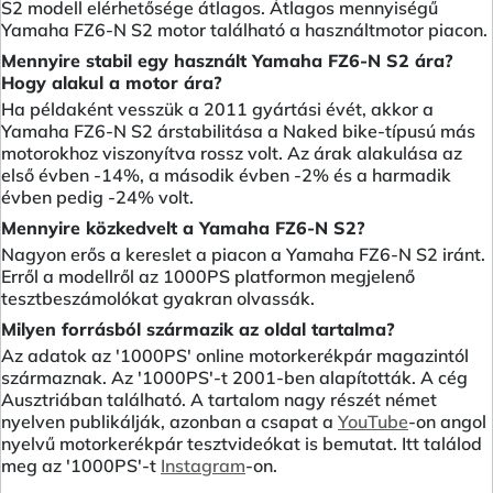
S2 modell elérhetősége átlagos. Átlagos mennyiségű
Yamaha FZ6-N S2 motor található a használtmotor piacon.
Mennyire stabil egy használt Yamaha FZ6-N S2 ára?
Hogy alakul a motor ára?
Ha példaként vesszük a 2011 gyártási évét, akkor a
Yamaha FZ6-N S2 árstabilitása a Naked bike-típusú más
motorokhoz viszonyítva rossz volt. Az árak alakulása az
első évben -14%, a második évben -2% és a harmadik
évben pedig -24% volt.
Mennyire közkedvelt a Yamaha FZ6-N S2?
Nagyon erős a kereslet a piacon a Yamaha FZ6-N S2 iránt.
Erről a modellről az 1000PS platformon megjelenő
tesztbeszámolókat gyakran olvassák.
Milyen forrásból származik az oldal tartalma?
Az adatok az '1000PS' online motorkerékpár magazintól
származnak. Az '1000PS'-t 2001-ben alapították. A cég
Ausztriában található. A tartalom nagy részét német
nyelven publikálják, azonban a csapat a
YouTube
-on angol
nyelvű motorkerékpár tesztvideókat is bemutat. Itt találod
meg az '1000PS'-t
Instagram
-on.