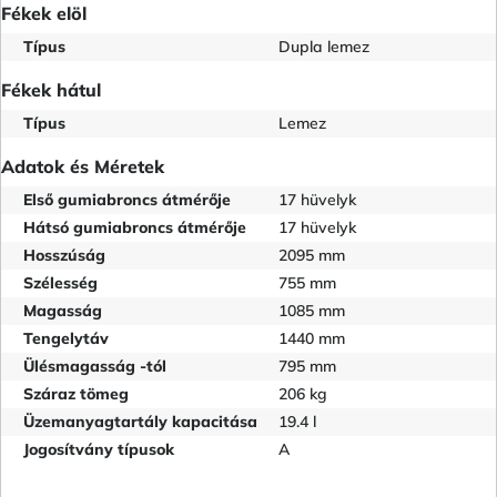
Fékek elöl
Típus
Dupla lemez
Fékek hátul
Típus
Lemez
Adatok és Méretek
Első gumiabroncs átmérője
17 hüvelyk
Hátsó gumiabroncs átmérője
17 hüvelyk
Hosszúság
2095 mm
Szélesség
755 mm
Magasság
1085 mm
Tengelytáv
1440 mm
Ülésmagasság -tól
795 mm
Száraz tömeg
206 kg
Üzemanyagtartály kapacitása
19.4 l
Jogosítvány típusok
A