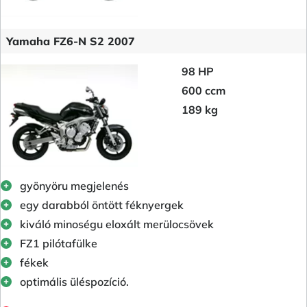
Yamaha FZ6-N S2 2007
98 HP
600 ccm
189 kg
gyönyöru megjelenés
egy darabból öntött féknyergek
kiváló minoségu eloxált merülocsövek
FZ1 pilótafülke
fékek
optimális üléspozíció.