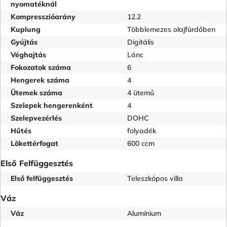
nyomatéknál
Kompresszióarány
12.2
Kuplung
Többlemezes olajfürdőben
Gyújtás
Digitális
Véghajtás
Lánc
Fokozatok száma
6
Hengerek száma
4
Ütemek száma
4 ütemű
Szelepek hengerenként
4
Szelepvezérlés
DOHC
Hűtés
folyadék
Lökettérfogat
600 ccm
Első Felfüggesztés
Első felfüggesztés
Teleszkópos villa
Váz
Váz
Alumínium