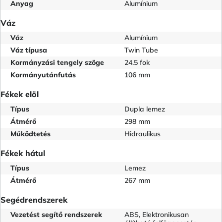
Anyag
Alumínium
Váz
Váz
Alumínium
Váz típusa
Twin Tube
Kormányzási tengely szöge
24.5 fok
Kormányutánfutás
106 mm
Fékek elöl
Típus
Dupla lemez
Átmérő
298 mm
Működtetés
Hidraulikus
Fékek hátul
Típus
Lemez
Átmérő
267 mm
Segédrendszerek
Vezetést segítő rendszerek
ABS, Elektronikusan