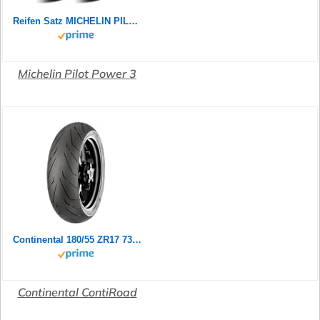
Reifen Satz MICHELIN PILOT POWER 2CT 180/55 ZR17 73W + 120/70 ZR17 58W Motorradreifen Set
Michelin Pilot Power 3
Continental 180/55 ZR17 73W Contiroad
Continental ContiRoad