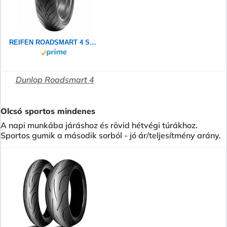
REIFEN ROADSMART 4 SP 180/55 R17 73W DUNLOP
Dunlop Roadsmart 4
Olcsó sportos mindenes
A napi munkába járáshoz és rövid hétvégi túrákhoz.
Sportos gumik a második sorból - jó ár/teljesítmény arány.