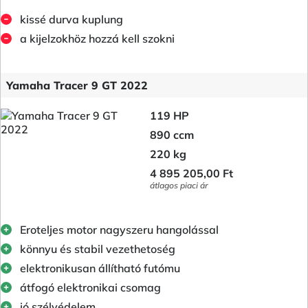
kissé durva kuplung
a kijelzokhöz hozzá kell szokni
Yamaha Tracer 9 GT 2022
119 HP
890 ccm
220 kg
4 895 205,00 Ft
átlagos piaci ár
Eroteljes motor nagyszeru hangolással
könnyu és stabil vezethetoség
elektronikusan állítható futómu
átfogó elektronikai csomag
jó szélvédelem