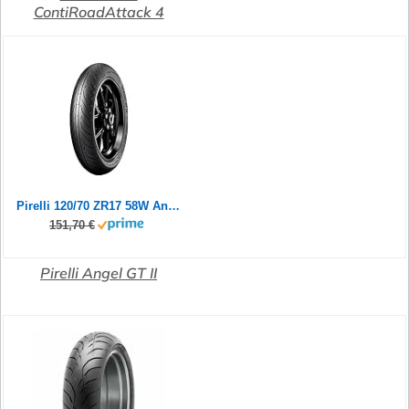
ContiRoadAttack 4
Pirelli 120/70 ZR17 58W Angel GT II (A)
151,70 €
Pirelli Angel GT II