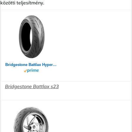
közötti teljesítmény.
Bridgestone Battlax Hypersport S23 Rear 180/55ZR17 73W TL 24758
Bridgestone Battlax s23