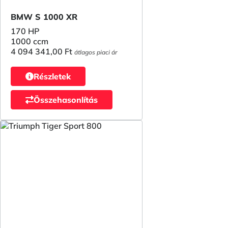
BMW S 1000 XR
170 HP
1000 ccm
4 094 341,00 Ft
átlagos piaci ár
Részletek
Összehasonlítás