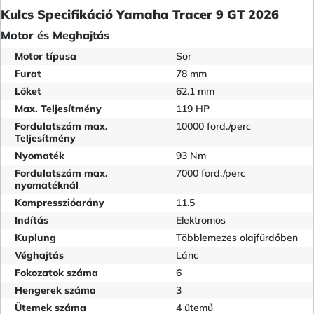
Kulcs Specifikáció Yamaha Tracer 9 GT 2026
Motor és Meghajtás
Motor típusa
Sor
Furat
78 mm
Löket
62.1 mm
Max. Teljesítmény
119 HP
Fordulatszám max.
10000 ford./perc
Teljesítmény
Nyomaték
93 Nm
Fordulatszám max.
7000 ford./perc
nyomatéknál
Kompresszióarány
11.5
Indítás
Elektromos
Kuplung
Többlemezes olajfürdőben
Véghajtás
Lánc
Fokozatok száma
6
Hengerek száma
3
Ütemek száma
4 ütemű