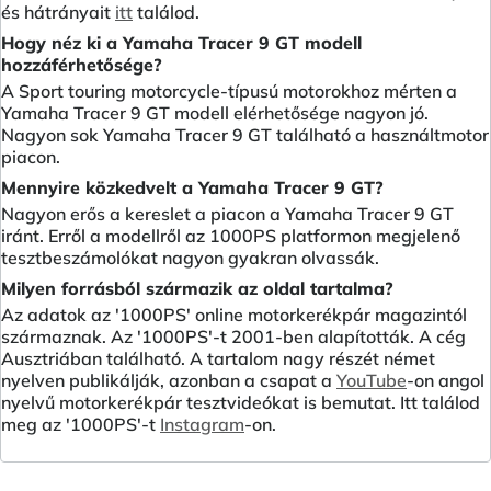
és hátrányait
itt
találod.
Hogy néz ki a Yamaha Tracer 9 GT modell
hozzáférhetősége?
A Sport touring motorcycle-típusú motorokhoz mérten a
Yamaha Tracer 9 GT modell elérhetősége nagyon jó.
Nagyon sok Yamaha Tracer 9 GT található a használtmotor
piacon.
Mennyire közkedvelt a Yamaha Tracer 9 GT?
Nagyon erős a kereslet a piacon a Yamaha Tracer 9 GT
iránt. Erről a modellről az 1000PS platformon megjelenő
tesztbeszámolókat nagyon gyakran olvassák.
Milyen forrásból származik az oldal tartalma?
Az adatok az '1000PS' online motorkerékpár magazintól
származnak. Az '1000PS'-t 2001-ben alapították. A cég
Ausztriában található. A tartalom nagy részét német
nyelven publikálják, azonban a csapat a
YouTube
-on angol
nyelvű motorkerékpár tesztvideókat is bemutat. Itt találod
meg az '1000PS'-t
Instagram
-on.