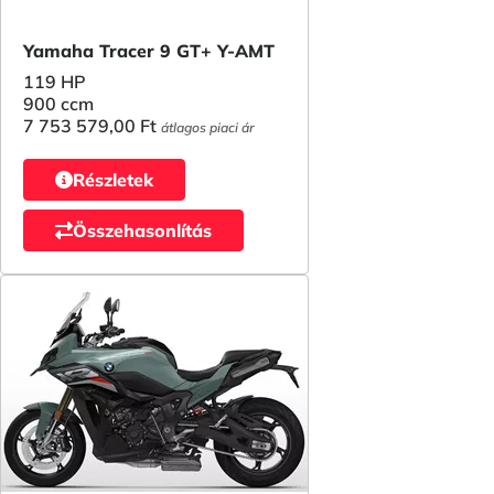
Yamaha Tracer 9 GT+ Y-AMT
119 HP
900 ccm
7 753 579,00 Ft
átlagos piaci ár
Részletek
Összehasonlítás