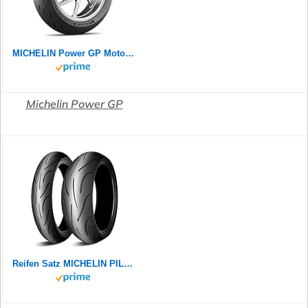
MICHELIN Power GP Motorradreifen 120/70ZR17 (58W) Vorderrad
Michelin Power GP
Reifen Satz MICHELIN PILOT POWER 2CT 180/55 ZR17 73W + 120/70 ZR17 58W Motorradreifen Set