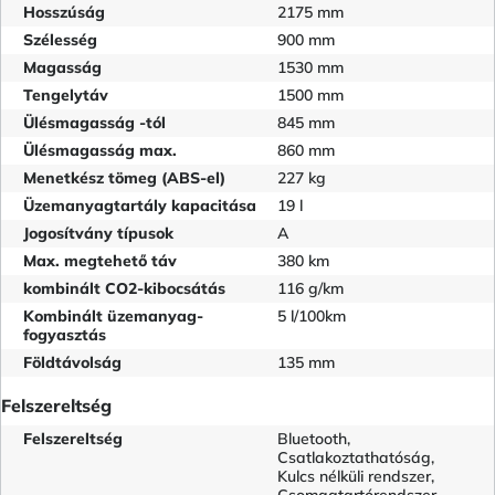
Hosszúság
2175 mm
Szélesség
900 mm
Magasság
1530 mm
Tengelytáv
1500 mm
Ülésmagasság -tól
845 mm
Ülésmagasság max.
860 mm
Menetkész tömeg (ABS-el)
227 kg
Üzemanyagtartály kapacitása
19 l
Jogosítvány típusok
A
Max. megtehető táv
380 km
kombinált CO2-kibocsátás
116 g/km
Kombinált üzemanyag-
5 l/100km
fogyasztás
Földtávolság
135 mm
Felszereltség
Felszereltség
Bluetooth,
Csatlakoztathatóság,
Kulcs nélküli rendszer,