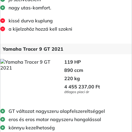
nagy utas-komfort.
kissé durva kuplung
a kijelzohöz hozzá kell szokni
Yamaha Tracer 9 GT 2021
119 HP
890 ccm
220 kg
4 455 237,00 Ft
átlagos piaci ár
GT változat nagyszeru alapfelszereltséggel
eros és eros motor nagyszeru hangolással
könnyu kezelhetoség