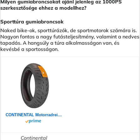
Milyen gumiabroncsokat ajánl jelenleg az 1000PS
szerkesztősége ehhez a modellhez?
Sporttúra gumiabroncsok
Naked bike-ok, sporttúrázók, de sportmotorok számára is.
Nagyon fontos a nagy futásteljesítmény, valamint a nedves
tapadás. A hangsúly a túra alkalmasságon van, és
kevésbé a sportosságon.
CONTINENTAL Motorradreifen 180/55 ZR 17 M/C TL (73W) CONTIROADATTACK 4 GT
Continental