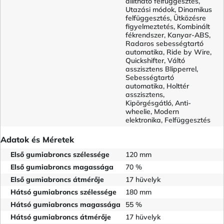
állítható felfüggesztés,
Utazási módok, Dinamikus
felfüggesztés, Ütközésre
figyelmeztetés, Kombinált
fékrendszer, Kanyar-ABS,
Radaros sebességtartó
automatika, Ride by Wire,
Quickshifter, Váltó
asszisztens Blipperrel,
Sebességtartó
automatika, Holttér
asszisztens,
Kipörgésgátló, Anti-
wheelie, Modern
elektronika, Felfüggesztés
Adatok és Méretek
Első gumiabroncs szélessége
120 mm
Első gumiabroncs magassága
70 %
Első gumiabroncs átmérője
17 hüvelyk
Hátsó gumiabroncs szélessége
180 mm
Hátsó gumiabroncs magassága
55 %
Hátsó gumiabroncs átmérője
17 hüvelyk