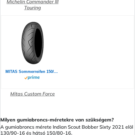
Michelin Commander III
Touring
MITAS Sommerreifen 150/80 B 16 M/C TL 77H CUSTOM FORCE (MV85B16) (SLO)
Mitas Custom Force
Milyen gumiabroncs-méretekre van szükségem?
A gumiabroncs mérete Indian Scout Bobber Sixty 2021 elöl
130/90-16 és hátsó 150/80-16.