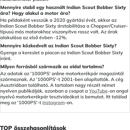
Mennyire stabil egy használt Indian Scout Bobber Sixty
ára? Hogy alakul a motor ára?
Ha példaként vesszük a 2020 gyártási évét, akkor az
Indian Scout Bobber Sixty árstabilitása a Chopper/Cruiser-
típusú más motorokhoz viszonyítva rossz volt. Az árak
alakulása az első évben -12%.
Mennyire közkedvelt az Indian Scout Bobber Sixty?
Gyenge a kereslet a piacon az Indian Scout Bobber Sixty
iránt.
Milyen forrásból származik az oldal tartalma?
Az adatok az '1000PS' online motorkerékpár magazintól
származnak. Az '1000PS'-t 2001-ben alapították. A cég
Ausztriában található. A tartalom nagy részét német
nyelven publikálják, azonban a csapat a
YouTube
-on angol
nyelvű motorkerékpár tesztvideókat is bemutat. Itt találod
meg az '1000PS'-t
Instagram
-on.
TOP összehasonlítások