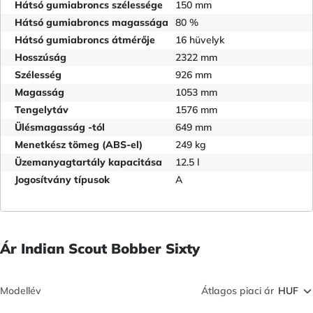
Hátsó gumiabroncs szélessége
150 mm
Hátsó gumiabroncs magassága
80 %
Hátsó gumiabroncs átmérője
16 hüvelyk
Hosszúság
2322 mm
Szélesség
926 mm
Magasság
1053 mm
Tengelytáv
1576 mm
Ülésmagasság -tól
649 mm
Menetkész tömeg (ABS-el)
249 kg
Üzemanyagtartály kapacitása
12.5 l
Jogosítvány típusok
A
Ár Indian Scout Bobber Sixty
Modellév
Átlagos piaci ár