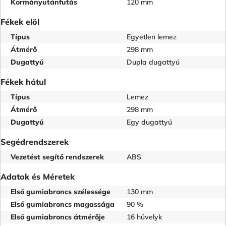
Kormányutánfutás
120 mm
Fékek elöl
Típus
Egyetlen lemez
Átmérő
298 mm
Dugattyú
Dupla dugattyú
Fékek hátul
Típus
Lemez
Átmérő
298 mm
Dugattyú
Egy dugattyú
Segédrendszerek
Vezetést segítő rendszerek
ABS
Adatok és Méretek
Első gumiabroncs szélessége
130 mm
Első gumiabroncs magassága
90 %
Első gumiabroncs átmérője
16 hüvelyk