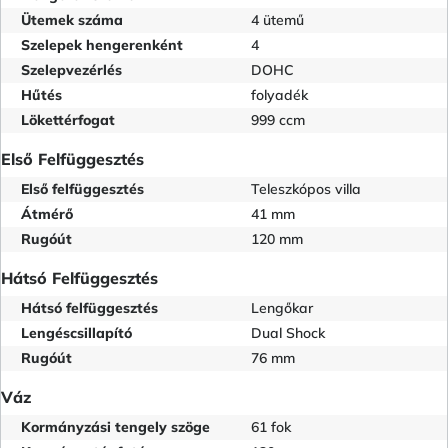
Ütemek száma
4 ütemű
Szelepek hengerenként
4
Szelepvezérlés
DOHC
Hűtés
folyadék
Lökettérfogat
999 ccm
Első Felfüggesztés
Első felfüggesztés
Teleszkópos villa
Átmérő
41 mm
Rugóút
120 mm
Hátsó Felfüggesztés
Hátsó felfüggesztés
Lengőkar
Lengéscsillapító
Dual Shock
Rugóút
76 mm
Váz
Kormányzási tengely szöge
61 fok