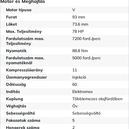
Motor és Meghajtás
Motor típusa
V
Furat
93 mm
Löket
73.6 mm
Max. Teljesítmény
78 HP
Fordulatszám max.
7200 ford./perc
Teljesítmény
Nyomaték
88.8 Nm
Fordulatszám max.
5000 ford./perc
nyomatéknál
Kompresszióarány
11
Üzemanyagrendszer
Injekció
Dőlésszög
60
Indítás
Elektromos
Kuplung
Többlemezes olajfürdőben
Véghajtás
Öv
Sebességváltó
Sebességváltó
Fokozatok száma
5
Hengerek száma
2