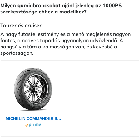
Milyen gumiabroncsokat ajánl jelenleg az 1000PS
szerkesztősége ehhez a modellhez?
Tourer és cruiser
A nagy futásteljesítmény és a menő megjelenés nagyon
fontos, a nedves tapadás ugyanolyan üdvözlendő. A
hangsúly a túra alkalmasságon van, és kevésbé a
sportosságon.
MICHELIN COMMANDER III TOURING 130/90B16 73H - Vorderseite Reifen