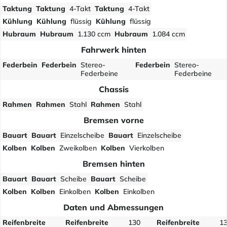
Taktung
Taktung
4-Takt
Taktung
4-Takt
Kühlung
Kühlung
flüssig
Kühlung
flüssig
Hubraum
Hubraum
1.130 ccm
Hubraum
1.084 ccm
Fahrwerk hinten
Federbein
Federbein
Stereo-
Federbein
Stereo-
Federbeine
Federbeine
Chassis
Rahmen
Rahmen
Stahl
Rahmen
Stahl
Bremsen vorne
Bauart
Bauart
Einzelscheibe
Bauart
Einzelscheibe
Kolben
Kolben
Zweikolben
Kolben
Vierkolben
Bremsen hinten
Bauart
Bauart
Scheibe
Bauart
Scheibe
Kolben
Kolben
Einkolben
Kolben
Einkolben
Daten und Abmessungen
Reifenbreite
Reifenbreite
130
Reifenbreite
1