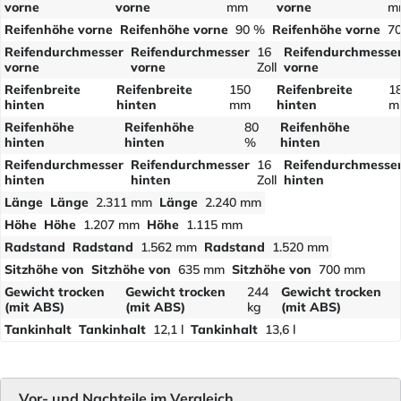
vorne
vorne
mm
vorne
m
Reifenhöhe vorne
Reifenhöhe vorne
90 %
Reifenhöhe vorne
7
Reifendurchmesser
Reifendurchmesser
16
Reifendurchmesse
vorne
vorne
Zoll
vorne
Reifenbreite
Reifenbreite
150
Reifenbreite
1
hinten
hinten
mm
hinten
m
Reifenhöhe
Reifenhöhe
80
Reifenhöhe
hinten
hinten
%
hinten
Reifendurchmesser
Reifendurchmesser
16
Reifendurchmesse
hinten
hinten
Zoll
hinten
Länge
Länge
2.311 mm
Länge
2.240 mm
Höhe
Höhe
1.207 mm
Höhe
1.115 mm
Radstand
Radstand
1.562 mm
Radstand
1.520 mm
Sitzhöhe von
Sitzhöhe von
635 mm
Sitzhöhe von
700 mm
Gewicht trocken
Gewicht trocken
244
Gewicht trocken
(mit ABS)
(mit ABS)
kg
(mit ABS)
Tankinhalt
Tankinhalt
12,1 l
Tankinhalt
13,6 l
Vor- und Nachteile im Vergleich