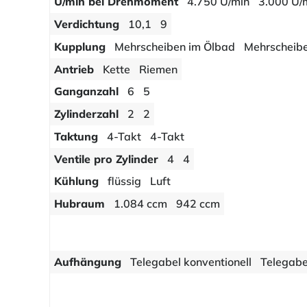
U/min bei Drehmoment
4.750 U/min
3.000 U/
Verdichtung
10,1
9
Kupplung
Mehrscheiben im Ölbad
Mehrscheib
Antrieb
Kette
Riemen
Ganganzahl
6
5
Zylinderzahl
2
2
Taktung
4-Takt
4-Takt
Ventile pro Zylinder
4
4
Kühlung
flüssig
Luft
Hubraum
1.084 ccm
942 ccm
Aufhängung
Telegabel konventionell
Telegabe