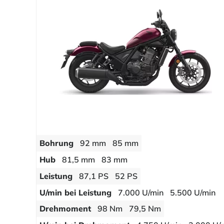
Bohrung
92 mm
85 mm
Hub
81,5 mm
83 mm
Leistung
87,1 PS
52 PS
U/min bei Leistung
7.000 U/min
5.500 U/min
Drehmoment
98 Nm
79,5 Nm