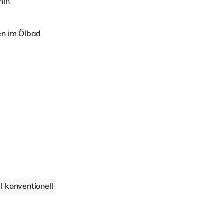
min
en im Ölbad
l konventionell