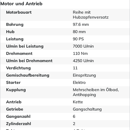
Motor und Antrieb
Motorbauart
Reihe mit
Hubzapfenversatz
Bohrung
97.6 mm
Hub
80 mm
Leistung
90 PS
U/min bei Leistung
7000 U/min
Drehmoment
110 Nm
U/min bei Drehmoment
4250 U/min
Verdichtung
11
Gemischaufbereitung
Einspritzung
Starter
Elektro
Kupplung
Mehrscheiben im Ölbad,
Antihopping
Antrieb
Kette
Getriebe
Gangschaltung
Ganganzahl
6
Zylinderzahl
2