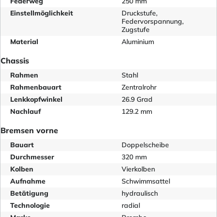
Federweg
250 mm
Einstellmöglichkeit
Druckstufe,
Federvorspannung,
Zugstufe
Material
Aluminium
Chassis
Rahmen
Stahl
Rahmenbauart
Zentralrohr
Lenkkopfwinkel
26.9 Grad
Nachlauf
129.2 mm
Bremsen vorne
Bauart
Doppelscheibe
Durchmesser
320 mm
Kolben
Vierkolben
Aufnahme
Schwimmsattel
Betätigung
hydraulisch
Technologie
radial