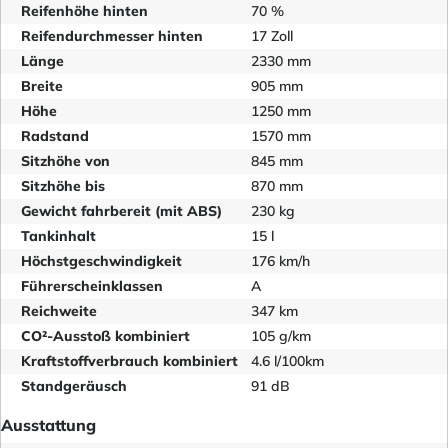
Reifenhöhe hinten
70 %
Reifendurchmesser hinten
17 Zoll
Länge
2330 mm
Breite
905 mm
Höhe
1250 mm
Radstand
1570 mm
Sitzhöhe von
845 mm
Sitzhöhe bis
870 mm
Gewicht fahrbereit (mit ABS)
230 kg
Tankinhalt
15 l
Höchstgeschwindigkeit
176 km/h
Führerscheinklassen
A
Reichweite
347 km
CO²-Ausstoß kombiniert
105 g/km
Kraftstoffverbrauch kombiniert
4.6 l/100km
Standgeräusch
91 dB
Ausstattung