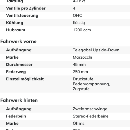
Taktung
4-Takt
Ventile pro Zylinder
4
Ventilsteuerung
OHC
Kühlung
flüssig
Hubraum
1200 ccm
Fahrwerk vorne
Aufhängung
Telegabel Upside-Down
Marke
Marzocchi
Durchmesser
45 mm
Federweg
250 mm
Einstellmöglichkeit
Druckstufe,
Federvorspannung,
Zugstufe
Fahrwerk hinten
Aufhängung
Zweiarmschwinge
Federbein
Stereo-Federbeine
Marke
Öhlins