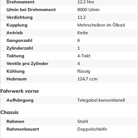
Drehmoment
12.2 Nm
U/min bei Drehmoment
8000 U/min
Verdichtung
11.2
Kupplung
Mehrscheiben im Ölbad
Antrieb
Kette
Ganganzahl
6
Zylinderzahl
1
Taktung
4-Takt
Ventile pro Zylinder
4
Kühlung
flüssig
Hubraum
124.7 ccm
Fahrwerk vorne
Aufhängung
Telegabel konventionell
Chassis
Rahmen
Stahl
Rahmenbauart
Doppelschleife