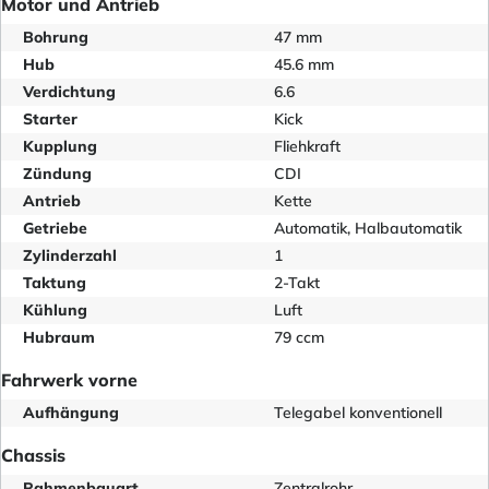
Motor und Antrieb
Bohrung
47 mm
Hub
45.6 mm
Verdichtung
6.6
Starter
Kick
Kupplung
Fliehkraft
Zündung
CDI
Antrieb
Kette
Getriebe
Automatik, Halbautomatik
Zylinderzahl
1
Taktung
2-Takt
Kühlung
Luft
Hubraum
79 ccm
Fahrwerk vorne
Aufhängung
Telegabel konventionell
Chassis
Rahmenbauart
Zentralrohr