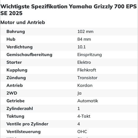
Wichtigste Spezifikation Yamaha Grizzly 700 EPS
SE 2025
Motor und Antrieb
Bohrung
102 mm
Hub
84 mm
Verdichtung
10.1
Gemischaufbereitung
Einspritzung
Starter
Elektro
Kupplung
Fliehkraft
Zündung
Transistor
Antrieb
Kardan
2WD
Ja
Getriebe
Automatik
Zylinderzahl
1
Taktung
4-Takt
Ventile pro Zylinder
4
Ventilsteuerung
OHC