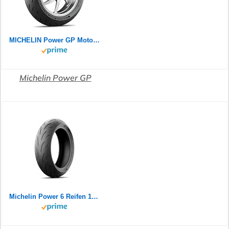
MICHELIN Power GP Motorradreifen 120/70ZR17 (58W) Vorderrad
Michelin Power GP
Michelin Power 6 Reifen 180/55-17 73W | Zomerband | | Aus hochwertigem Gummi für optimalen Grip | für den langfristigen Einsatz geeignet