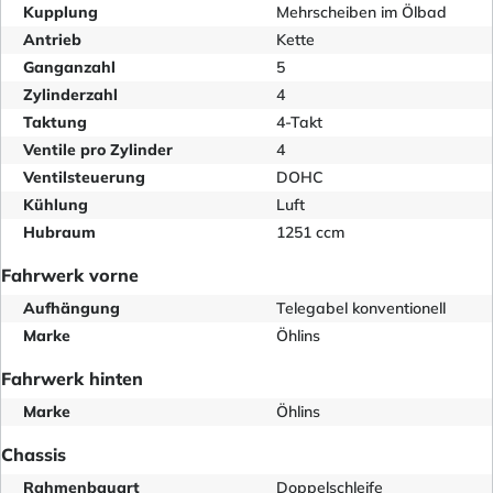
Kupplung
Mehrscheiben im Ölbad
Antrieb
Kette
Ganganzahl
5
Zylinderzahl
4
Taktung
4-Takt
Ventile pro Zylinder
4
Ventilsteuerung
DOHC
Kühlung
Luft
Hubraum
1251 ccm
Fahrwerk vorne
Aufhängung
Telegabel konventionell
Marke
Öhlins
Fahrwerk hinten
Marke
Öhlins
Chassis
Rahmenbauart
Doppelschleife