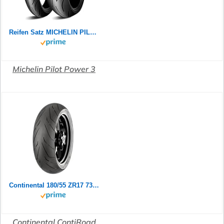
Reifen Satz MICHELIN PILOT POWER 2CT 180/55 ZR17 73W + 120/70 ZR17 58W Motorradreifen Set
Michelin Pilot Power 3
Continental 180/55 ZR17 73W Contiroad
Continental ContiRoad