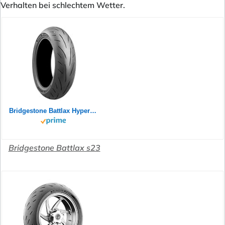
Verhalten bei schlechtem Wetter.
Bridgestone Battlax Hypersport S23 Rear 180/55ZR17 73W TL 24758
Bridgestone Battlax s23