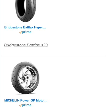
Bridgestone Battlax Hypersport S23 Rear 180/55ZR17 73W TL 24758
Bridgestone Battlax s23
MICHELIN Power GP Motorradreifen 120/70ZR17 (58W) Vorderrad