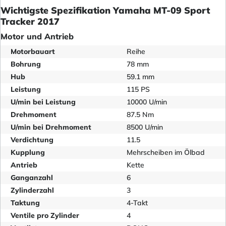
Wichtigste Spezifikation Yamaha MT-09 Sport
Tracker 2017
Motor und Antrieb
Motorbauart
Reihe
Bohrung
78 mm
Hub
59.1 mm
Leistung
115 PS
U/min bei Leistung
10000 U/min
Drehmoment
87.5 Nm
U/min bei Drehmoment
8500 U/min
Verdichtung
11.5
Kupplung
Mehrscheiben im Ölbad
Antrieb
Kette
Ganganzahl
6
Zylinderzahl
3
Taktung
4-Takt
Ventile pro Zylinder
4