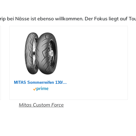
ip bei Nässe ist ebenso willkommen. Der Fokus liegt auf Tou
MITAS Sommerreifen 130/90-16 M/C TL 67H CUSTOM FORCE (SLO)
Mitas Custom Force