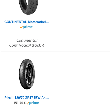
CONTINENTAL Motorradreifen 190/55 ZR 17 M/C TL (75W) CONTIROADATTACK 4 GT
Continental
ContiRoadAttack 4
Pirelli 120/70 ZR17 58W Angel GT II (A)
151,70 €