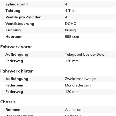
Zylinderzahl
4
Taktung
4-Takt
Ventile pro Zylinder
4
Ventilsteuerung
DOHC
Kühlung
flüssig
Hubraum
998 ccm
Fahrwerk vorne
Aufhängung
Telegabel Upside-Down
Federweg
120 mm
Fahrwerk hinten
Aufhängung
Zweiarmschwinge
Federbein
Monofederbein
Federweg
120 mm
Chassis
Rahmen
Aluminium
Rahmenbauart
Deltabox