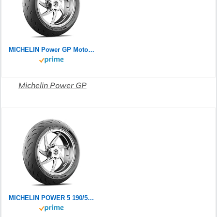
MICHELIN Power GP Motorradreifen 120/70ZR17 (58W) Vorderrad
Michelin Power GP
MICHELIN POWER 5 190/55ZR17 (75W) - Rückseite Reifen