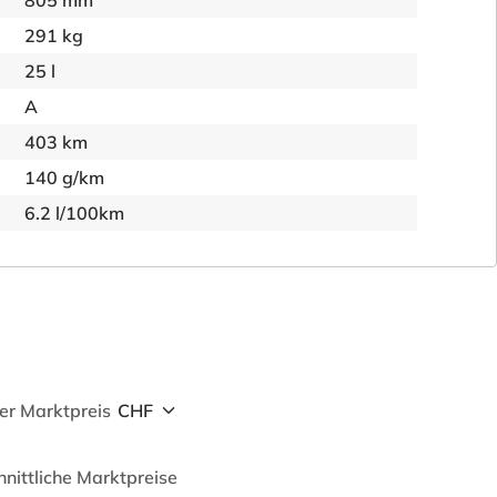
805 mm
291 kg
25 l
A
403 km
140 g/km
6.2 l/100km
her Marktpreis
hnittliche Marktpreise