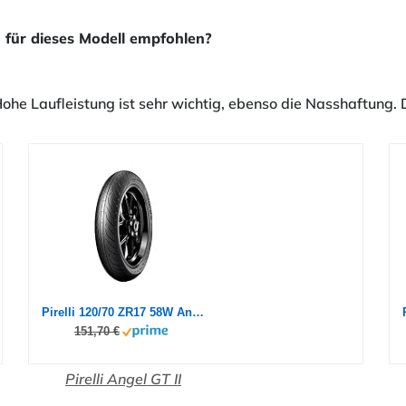
 für dieses Modell empfohlen?
ohe Laufleistung ist sehr wichtig, ebenso die Nasshaftung. 
Pirelli 120/70 ZR17 58W Angel GT II (A)
151,70 €
Pirelli Angel GT II