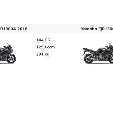
JR1300A 2018
Yamaha FJR130
144 PS
1298 ccm
291 kg