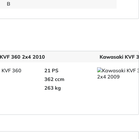
B
KVF 360 2x4 2010
Kawasaki KVF 3
21 PS
362 ccm
263 kg