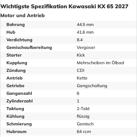
Wichtigste Spezifikation Kawasaki KX 65 2027
Motor und Antrieb
Bohrung
44.5 mm
Hub
41.6 mm
Verdichtung
8.4
Gemischaufbereitung
Vergaser
Starter
Kick
Kupplung
Mehrscheiben im Ölbad
Zündung
CDI
Antrieb
Kette
Getriebe
Gangschaltung
Ganganzahl
6
Zylinderzahl
1
Taktung
2-Takt
Kühlung
flüssig
Schmierung
Gemisch
Hubraum
64 ccm