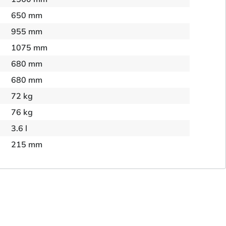
650 mm
955 mm
1075 mm
680 mm
680 mm
72 kg
76 kg
3.6 l
215 mm