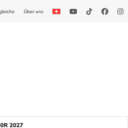
gleiche
Über uns
10R 2027