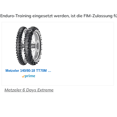
duro-Training eingesetzt werden, ist die FIM-Zulassung für
Metzeler 140/80-18 TT70M MCE 6 Days Extreme Rear (S) M+S Motorradreifen
Metzeler 6 Days Extreme