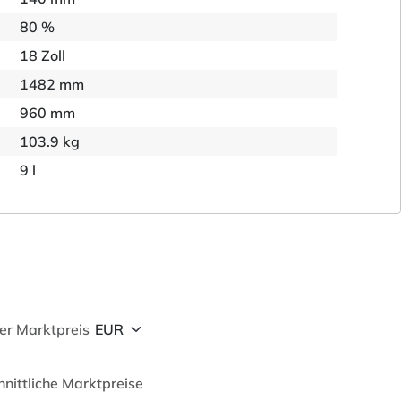
80 %
18 Zoll
1482 mm
960 mm
103.9 kg
9 l
her Marktpreis
hnittliche Marktpreise