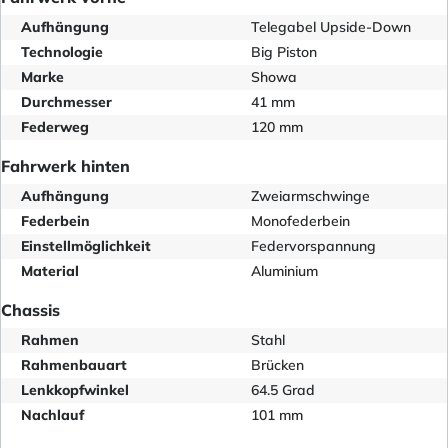
Aufhängung
Telegabel Upside-Down
Technologie
Big Piston
Marke
Showa
Durchmesser
41 mm
Federweg
120 mm
Fahrwerk hinten
Aufhängung
Zweiarmschwinge
Federbein
Monofederbein
Einstellmöglichkeit
Federvorspannung
Material
Aluminium
Chassis
Rahmen
Stahl
Rahmenbauart
Brücken
Lenkkopfwinkel
64.5 Grad
Nachlauf
101 mm