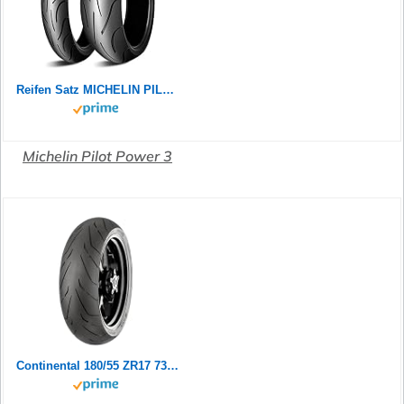
Reifen Satz MICHELIN PILOT POWER 2CT 180/55 ZR17 73W + 120/70 ZR17 58W Motorradreifen Set
Michelin Pilot Power 3
Continental 180/55 ZR17 73W Contiroad