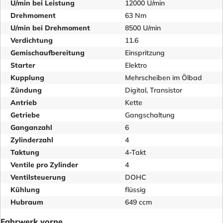
U/min bei Leistung
12000 U/min
Drehmoment
63 Nm
U/min bei Drehmoment
8500 U/min
Verdichtung
11.6
Gemischaufbereitung
Einspritzung
Starter
Elektro
Kupplung
Mehrscheiben im Ölbad
Zündung
Digital, Transistor
Antrieb
Kette
Getriebe
Gangschaltung
Ganganzahl
6
Zylinderzahl
4
Taktung
4-Takt
Ventile pro Zylinder
4
Ventilsteuerung
DOHC
Kühlung
flüssig
Hubraum
649 ccm
Fahrwerk vorne