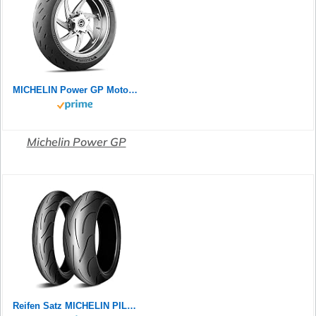
MICHELIN Power GP Motorradreifen 120/70ZR17 (58W) Vorderrad
Michelin Power GP
Reifen Satz MICHELIN PILOT POWER 2CT 180/55 ZR17 73W + 120/70 ZR17 58W Motorradreifen Set