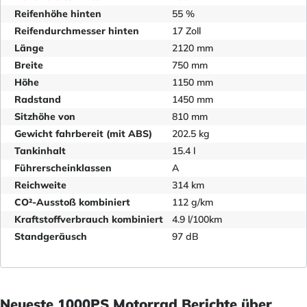
Reifenhöhe hinten
55 %
Reifendurchmesser hinten
17 Zoll
Länge
2120 mm
Breite
750 mm
Höhe
1150 mm
Radstand
1450 mm
Sitzhöhe von
810 mm
Gewicht fahrbereit (mit ABS)
202.5 kg
Tankinhalt
15.4 l
Führerscheinklassen
A
Reichweite
314 km
CO²-Ausstoß kombiniert
112 g/km
Kraftstoffverbrauch kombiniert
4.9 l/100km
Standgeräusch
97 dB
Neueste 1000PS Motorrad Berichte über