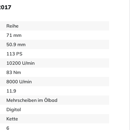
2017
Reihe
71 mm
50.9 mm
113 PS
10200 U/min
83 Nm
8000 U/min
11.9
Mehrscheiben im Ölbad
Digital
Kette
6