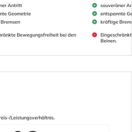
er Antritt
souveräner Ant
nte Geometrie
entspannte G
e Bremsen
kräftige Brem
hränkte Bewegungsfreiheit bei den
Eingeschränkt
Beinen.
eis-/Leistungsverhältnis.