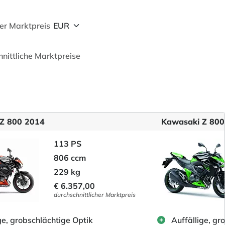
her Marktpreis
hnittliche Marktpreise
Z 800 2014
Kawasaki Z 800
113 PS
806 ccm
229 kg
€ 6.357,00
durchschnittlicher Marktpreis
ge, grobschlächtige Optik
Auffällige, gr