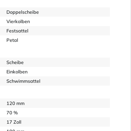
Doppelscheibe
Vierkolben
Festsattel
Petal
Scheibe
Einkolben
Schwimmsattel
120 mm
70 %
17 Zoll