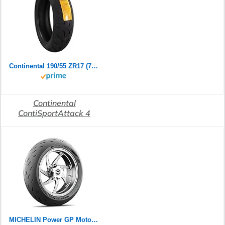
Continental 190/55 ZR17 (75W) ContiSportAttack 4 M/C Rear Motorradreifen
Continental
ContiSportAttack 4
MICHELIN Power GP Motorradreifen 120/70ZR17 (58W) Vorderrad