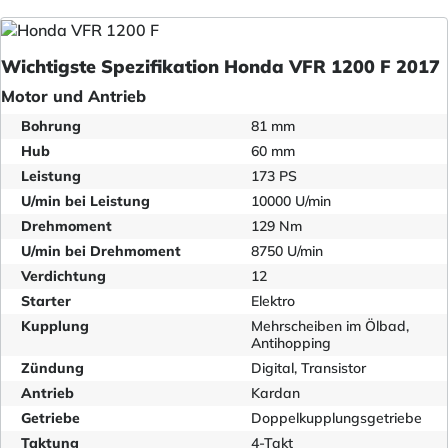
Wichtigste Spezifikation Honda VFR 1200 F 2017
Motor und Antrieb
Bohrung
81 mm
Hub
60 mm
Leistung
173 PS
U/min bei Leistung
10000 U/min
Drehmoment
129 Nm
U/min bei Drehmoment
8750 U/min
Verdichtung
12
Starter
Elektro
Kupplung
Mehrscheiben im Ölbad,
Antihopping
Zündung
Digital, Transistor
Antrieb
Kardan
Getriebe
Doppelkupplungsgetriebe
Taktung
4-Takt