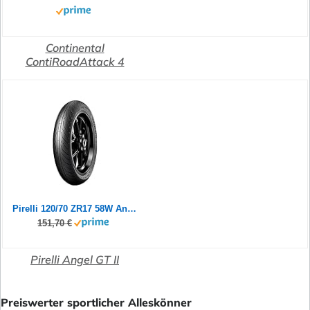
Continental
ContiRoadAttack 4
Pirelli 120/70 ZR17 58W Angel GT II (A)
151,70 €
Pirelli Angel GT II
Preiswerter sportlicher Alleskönner