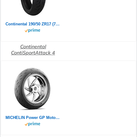
Continental 190/50 ZR17 (73W) ContiSportAttack 4 M/C Rear Motorradreifen
Continental
ContiSportAttack 4
MICHELIN Power GP Motorradreifen 120/70ZR17 (58W) Vorderrad