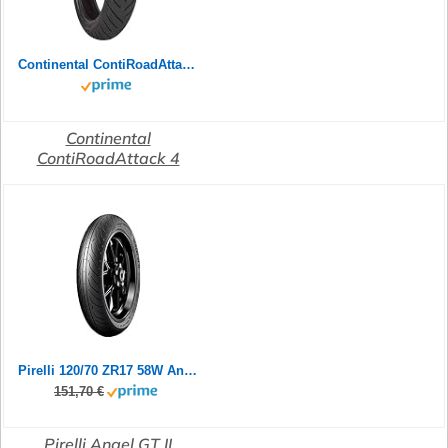
Continental ContiRoadAttack 4 GT 120/70 R17 58W TL vorne - Mottorradreifen ohne Felge
Continental
ContiRoadAttack 4
Pirelli 120/70 ZR17 58W Angel GT II (A)
151,70 €
Pirelli Angel GT II