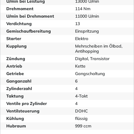
U/min bei Leistung
13000 U/min
Drehmoment
114 Nm
U/min bei Drehmoment
11000 U/min
Verdichtung
13
Gemischaufbereitung
Einspritzung
Starter
Elektro
Kupplung
Mehrscheiben im Ölbad,
Antihopping
Zündung
Digital, Transistor
Antrieb
Kette
Getriebe
Gangschaltung
Ganganzahl
6
Zylinderzahl
4
Taktung
4-Takt
Ventile pro Zylinder
4
Ventilsteuerung
DOHC
Kühlung
flüssig
Hubraum
999 ccm