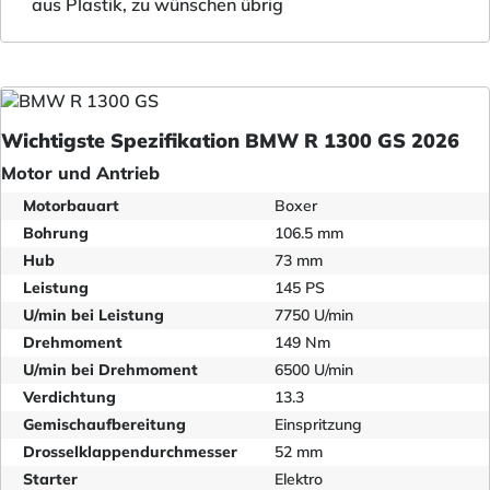
aus Plastik, zu wünschen übrig
Wichtigste Spezifikation BMW R 1300 GS 2026
Motor und Antrieb
Motorbauart
Boxer
Bohrung
106.5 mm
Hub
73 mm
Leistung
145 PS
U/min bei Leistung
7750 U/min
Drehmoment
149 Nm
U/min bei Drehmoment
6500 U/min
Verdichtung
13.3
Gemischaufbereitung
Einspritzung
Drosselklappendurchmesser
52 mm
Starter
Elektro