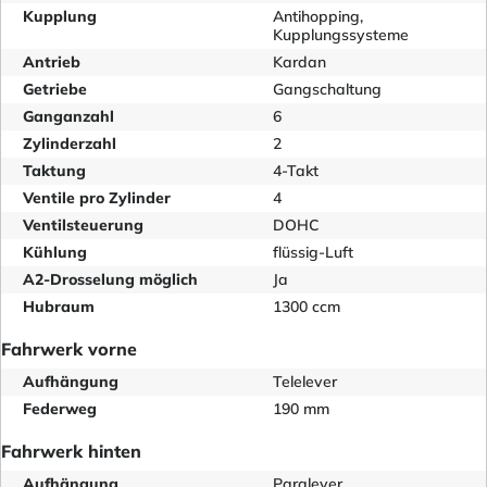
Kupplung
Antihopping,
Kupplungssysteme
Antrieb
Kardan
Getriebe
Gangschaltung
Ganganzahl
6
Zylinderzahl
2
Taktung
4-Takt
Ventile pro Zylinder
4
Ventilsteuerung
DOHC
Kühlung
flüssig-Luft
A2-Drosselung möglich
Ja
Hubraum
1300 ccm
Fahrwerk vorne
Aufhängung
Telelever
Federweg
190 mm
Fahrwerk hinten
Aufhängung
Paralever