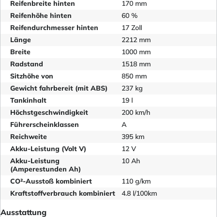
Reifenbreite hinten
170 mm
Reifenhöhe hinten
60 %
Reifendurchmesser hinten
17 Zoll
Länge
2212 mm
Breite
1000 mm
Radstand
1518 mm
Sitzhöhe von
850 mm
Gewicht fahrbereit (mit ABS)
237 kg
Tankinhalt
19 l
Höchstgeschwindigkeit
200 km/h
Führerscheinklassen
A
Reichweite
395 km
Akku-Leistung (Volt V)
12 V
Akku-Leistung
10 Ah
(Amperestunden Ah)
CO²-Ausstoß kombiniert
110 g/km
Kraftstoffverbrauch kombiniert
4.8 l/100km
Ausstattung