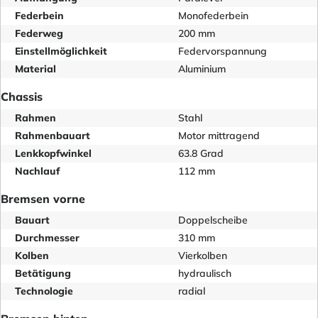
Federbein
Monofederbein
Federweg
200 mm
Einstellmöglichkeit
Federvorspannung
Material
Aluminium
Chassis
Rahmen
Stahl
Rahmenbauart
Motor mittragend
Lenkkopfwinkel
63.8 Grad
Nachlauf
112 mm
Bremsen vorne
Bauart
Doppelscheibe
Durchmesser
310 mm
Kolben
Vierkolben
Betätigung
hydraulisch
Technologie
radial