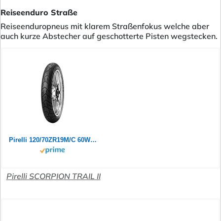
Reiseenduro Straße
Reiseenduropneus mit klarem Straßenfokus welche aber
auch kurze Abstecher auf geschotterte Pisten wegstecken.
Pirelli 120/70ZR19M/C 60W TL, Scorpion Trail Ii, 120/70 ZR19 60W (2)
Pirelli SCORPION TRAIL II