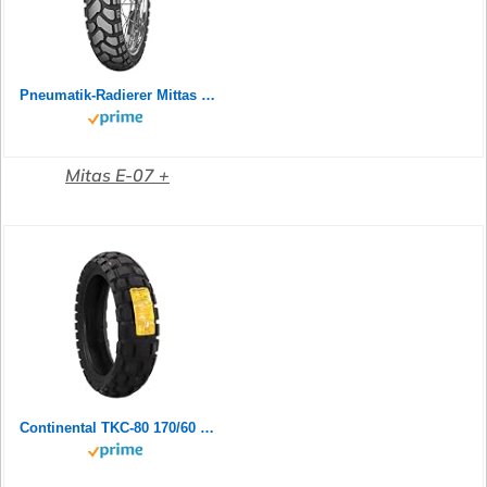
Pneumatik-Radierer Mittas 120/70B19 60T E-07+ Enduro Trail M+S
Mitas E-07 +
Continental TKC-80 170/60 B 17 M/C 72Q M+S TL Rear