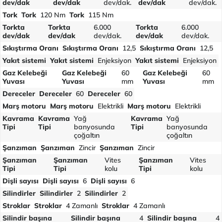
dev/dak
dev/dak
dev/dak.
dev/dak
dev/dak.
Tork
Tork
120 Nm
Tork
115 Nm
Torkta
Torkta
6.000
Torkta
6.000
dev/dak
dev/dak
dev/dak.
dev/dak
dev/dak.
Sıkıştırma Oranı
Sıkıştırma Oranı
12,5
Sıkıştırma Oranı
12,5
Yakıt sistemi
Yakıt sistemi
Enjeksiyon
Yakıt sistemi
Enjeksiyon
Gaz Kelebeği
Gaz Kelebeği
60
Gaz Kelebeği
60
Yuvası
Yuvası
mm
Yuvası
mm
Dereceler
Dereceler
60
Dereceler
60
Marş motoru
Marş motoru
Elektrikli
Marş motoru
Elektrikli
Kavrama
Kavrama
Yağ
Kavrama
Yağ
Tipi
Tipi
banyosunda
Tipi
banyosunda
çoğaltın
çoğaltın
Şanzıman
Şanzıman
Zincir
Şanzıman
Zincir
Şanzıman
Şanzıman
Vites
Şanzıman
Vites
Tipi
Tipi
kolu
Tipi
kolu
Dişli sayısı
Dişli sayısı
6
Dişli sayısı
6
Silindirler
Silindirler
2
Silindirler
2
Stroklar
Stroklar
4 Zamanlı
Stroklar
4 Zamanlı
Silindir başına
Silindir başına
4
Silindir başına
4