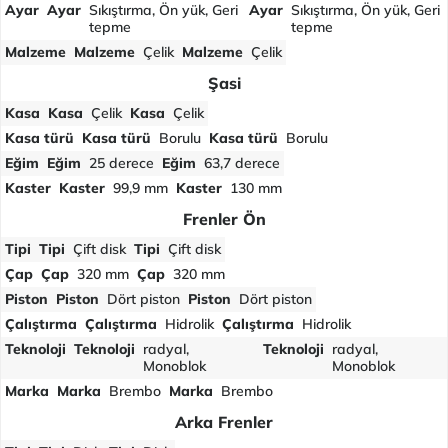
Ayar
Ayar
Sıkıştırma, Ön yük, Geri
Ayar
Sıkıştırma, Ön yük, Geri
tepme
tepme
Malzeme
Malzeme
Çelik
Malzeme
Çelik
Şasi
Kasa
Kasa
Çelik
Kasa
Çelik
Kasa türü
Kasa türü
Borulu
Kasa türü
Borulu
Eğim
Eğim
25 derece
Eğim
63,7 derece
Kaster
Kaster
99,9 mm
Kaster
130 mm
Frenler Ön
Tipi
Tipi
Çift disk
Tipi
Çift disk
Çap
Çap
320 mm
Çap
320 mm
Piston
Piston
Dört piston
Piston
Dört piston
Çalıştırma
Çalıştırma
Hidrolik
Çalıştırma
Hidrolik
Teknoloji
Teknoloji
radyal,
Teknoloji
radyal,
Monoblok
Monoblok
Marka
Marka
Brembo
Marka
Brembo
Arka Frenler