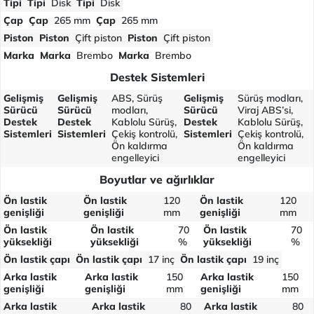
Tipi
Tipi
Disk
Tipi
Disk
Çap
Çap
265 mm
Çap
265 mm
Piston
Piston
Çift piston
Piston
Çift piston
Marka
Marka
Brembo
Marka
Brembo
Destek Sistemleri
Gelişmiş
Gelişmiş
ABS, Sürüş
Gelişmiş
Sürüş modları,
Sürücü
Sürücü
modları,
Sürücü
Viraj ABS’si,
Destek
Destek
Kablolu Sürüş,
Destek
Kablolu Sürüş,
Sistemleri
Sistemleri
Çekiş kontrolü,
Sistemleri
Çekiş kontrolü,
Ön kaldırma
Ön kaldırma
engelleyici
engelleyici
Boyutlar ve ağırlıklar
Ön lastik
Ön lastik
120
Ön lastik
120
genişliği
genişliği
mm
genişliği
mm
Ön lastik
Ön lastik
70
Ön lastik
70
yüksekliği
yüksekliği
%
yüksekliği
%
Ön lastik çapı
Ön lastik çapı
17 inç
Ön lastik çapı
19 inç
Arka lastik
Arka lastik
150
Arka lastik
150
genişliği
genişliği
mm
genişliği
mm
Arka lastik
Arka lastik
80
Arka lastik
80