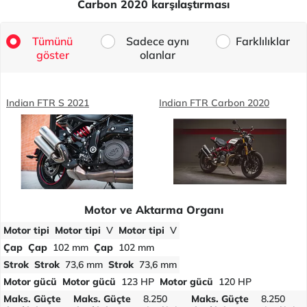
Carbon 2020 karşılaştırması
Tümünü
Sadece aynı
Farklılıklar
göster
olanlar
Indian FTR S 2021
Indian FTR Carbon 2020
Motor ve Aktarma Organı
Motor tipi
Motor tipi
V
Motor tipi
V
Çap
Çap
102 mm
Çap
102 mm
Strok
Strok
73,6 mm
Strok
73,6 mm
Motor gücü
Motor gücü
123 HP
Motor gücü
120 HP
Maks. Güçte
Maks. Güçte
8.250
Maks. Güçte
8.250