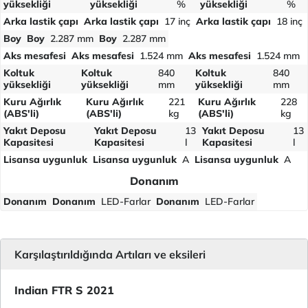
yüksekliği
yüksekliği
%
yüksekliği
%
Arka lastik çapı
Arka lastik çapı
17 inç
Arka lastik çapı
18 inç
Boy
Boy
2.287 mm
Boy
2.287 mm
Aks mesafesi
Aks mesafesi
1.524 mm
Aks mesafesi
1.524 mm
Koltuk
Koltuk
840
Koltuk
840
yüksekliği
yüksekliği
mm
yüksekliği
mm
Kuru Ağırlık
Kuru Ağırlık
221
Kuru Ağırlık
228
(ABS'li)
(ABS'li)
kg
(ABS'li)
kg
Yakıt Deposu
Yakıt Deposu
13
Yakıt Deposu
13
Kapasitesi
Kapasitesi
l
Kapasitesi
l
Lisansa uygunluk
Lisansa uygunluk
A
Lisansa uygunluk
A
Donanım
Donanım
Donanım
LED-Farlar
Donanım
LED-Farlar
Karşılaştırıldığında Artıları ve eksileri
Indian FTR S 2021