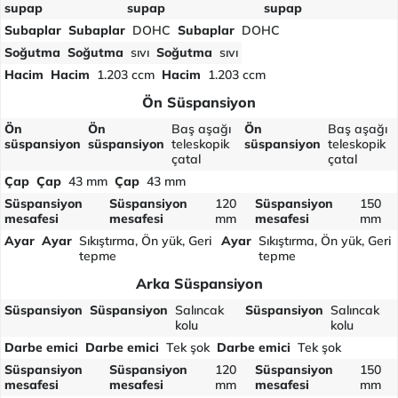
supap
supap
supap
Subaplar
Subaplar
DOHC
Subaplar
DOHC
Soğutma
Soğutma
sıvı
Soğutma
sıvı
Hacim
Hacim
1.203 ccm
Hacim
1.203 ccm
Ön Süspansiyon
Ön
Ön
Baş aşağı
Ön
Baş aşağı
süspansiyon
süspansiyon
teleskopik
süspansiyon
teleskopik
çatal
çatal
Çap
Çap
43 mm
Çap
43 mm
Süspansiyon
Süspansiyon
120
Süspansiyon
150
mesafesi
mesafesi
mm
mesafesi
mm
Ayar
Ayar
Sıkıştırma, Ön yük, Geri
Ayar
Sıkıştırma, Ön yük, Geri
tepme
tepme
Arka Süspansiyon
Süspansiyon
Süspansiyon
Salıncak
Süspansiyon
Salıncak
kolu
kolu
Darbe emici
Darbe emici
Tek şok
Darbe emici
Tek şok
Süspansiyon
Süspansiyon
120
Süspansiyon
150
mesafesi
mesafesi
mm
mesafesi
mm