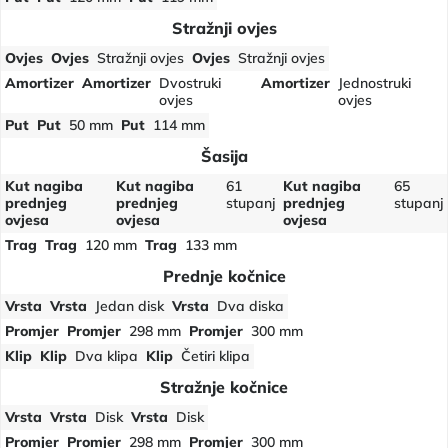
Stražnji ovjes
Ovjes
Ovjes
Stražnji ovjes
Ovjes
Stražnji ovjes
Amortizer
Amortizer
Dvostruki
Amortizer
Jednostruki
ovjes
ovjes
Put
Put
50 mm
Put
114 mm
Šasija
Kut nagiba
Kut nagiba
61
Kut nagiba
65
prednjeg
prednjeg
stupanj
prednjeg
stupanj
ovjesa
ovjesa
ovjesa
Trag
Trag
120 mm
Trag
133 mm
Prednje kočnice
Vrsta
Vrsta
Jedan disk
Vrsta
Dva diska
Promjer
Promjer
298 mm
Promjer
300 mm
Klip
Klip
Dva klipa
Klip
Četiri klipa
Stražnje kočnice
Vrsta
Vrsta
Disk
Vrsta
Disk
Promjer
Promjer
298 mm
Promjer
300 mm