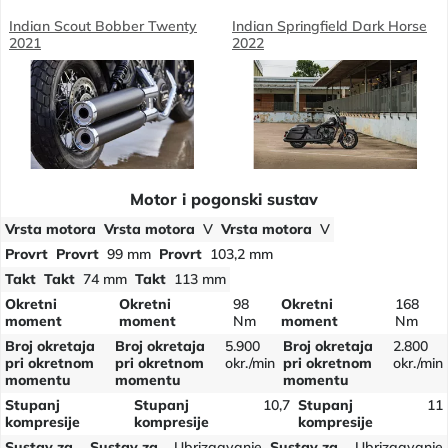
Indian Scout Bobber Twenty
Indian Springfield Dark Horse
2021
2022
Motor i pogonski sustav
Vrsta motora
Vrsta motora
V
Vrsta motora
V
Provrt
Provrt
99 mm
Provrt
103,2 mm
Takt
Takt
74 mm
Takt
113 mm
Okretni
Okretni
98
Okretni
168
moment
moment
Nm
moment
Nm
Broj okretaja
Broj okretaja
5.900
Broj okretaja
2.800
pri okretnom
pri okretnom
okr./min
pri okretnom
okr./min
momentu
momentu
momentu
Stupanj
Stupanj
10,7
Stupanj
11
kompresije
kompresije
kompresije
Sustav za
Sustav za
Ubrizgavanje
Sustav za
Ubrizgavanje