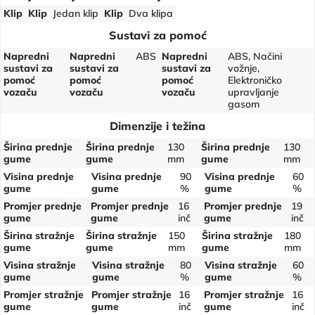
Klip
Klip
Jedan klip
Klip
Dva klipa
Sustavi za pomoć
Napredni
Napredni
ABS
Napredni
ABS, Načini
sustavi za
sustavi za
sustavi za
vožnje,
pomoć
pomoć
pomoć
Elektroničko
vozaču
vozaču
vozaču
upravljanje
gasom
Dimenzije i težina
Širina prednje
Širina prednje
130
Širina prednje
130
gume
gume
mm
gume
mm
Visina prednje
Visina prednje
90
Visina prednje
60
gume
gume
%
gume
%
Promjer prednje
Promjer prednje
16
Promjer prednje
19
gume
gume
inč
gume
inč
Širina stražnje
Širina stražnje
150
Širina stražnje
180
gume
gume
mm
gume
mm
Visina stražnje
Visina stražnje
80
Visina stražnje
60
gume
gume
%
gume
%
Promjer stražnje
Promjer stražnje
16
Promjer stražnje
16
gume
gume
inč
gume
inč