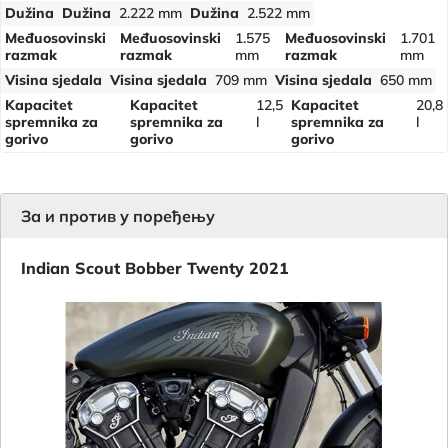
Dužina
Dužina
2.222 mm
Dužina
2.522 mm
Međuosovinski
Međuosovinski
1.575
Međuosovinski
1.701
razmak
razmak
mm
razmak
mm
Visina sjedala
Visina sjedala
709 mm
Visina sjedala
650 mm
Kapacitet
Kapacitet
12,5
Kapacitet
20,8
spremnika za
spremnika za
l
spremnika za
l
gorivo
gorivo
gorivo
За и против у поређењу
Indian Scout Bobber Twenty 2021