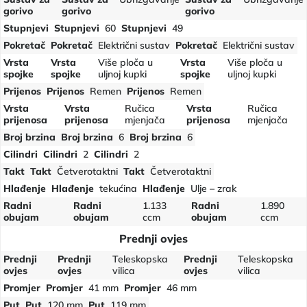
gorivo
gorivo
gorivo
Stupnjevi
Stupnjevi
60
Stupnjevi
49
Pokretač
Pokretač
Električni sustav
Pokretač
Električni sustav
Vrsta
Vrsta
Više ploča u
Vrsta
Više ploča u
spojke
spojke
uljnoj kupki
spojke
uljnoj kupki
Prijenos
Prijenos
Remen
Prijenos
Remen
Vrsta
Vrsta
Ručica
Vrsta
Ručica
prijenosa
prijenosa
mjenjača
prijenosa
mjenjača
Broj brzina
Broj brzina
6
Broj brzina
6
Cilindri
Cilindri
2
Cilindri
2
Takt
Takt
Četverotaktni
Takt
Četverotaktni
Hlađenje
Hlađenje
tekućina
Hlađenje
Ulje – zrak
Radni
Radni
1.133
Radni
1.890
obujam
obujam
ccm
obujam
ccm
Prednji ovjes
Prednji
Prednji
Teleskopska
Prednji
Teleskopska
ovjes
ovjes
vilica
ovjes
vilica
Promjer
Promjer
41 mm
Promjer
46 mm
Put
Put
120 mm
Put
119 mm