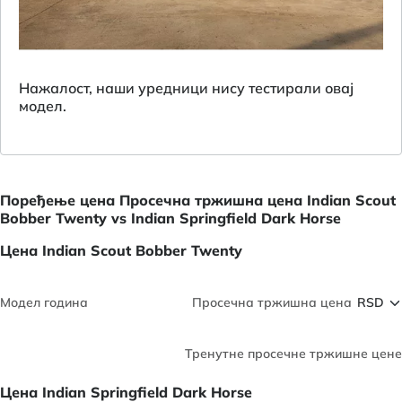
Нажалост, наши уредници нису тестирали овај
модел.
Поређење цена Просечна тржишна цена Indian Scout
Bobber Twenty vs Indian Springfield Dark Horse
Цена Indian Scout Bobber Twenty
Модел година
Просечна тржишна цена
Тренутне просечне тржишне цене
Цена Indian Springfield Dark Horse