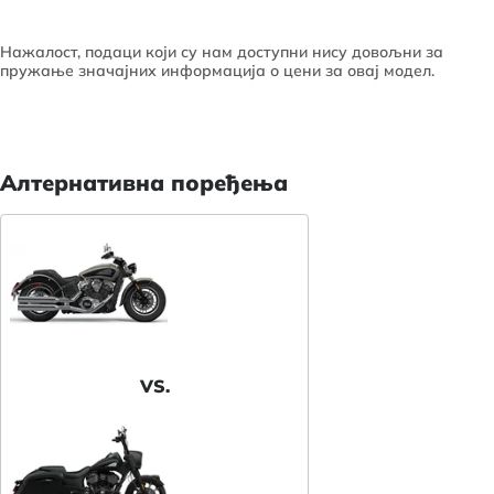
Нажалост, подаци који су нам доступни нису довољни за
пружање значајних информација о цени за овај модел.
Алтернативна поређења
VS.