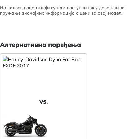
Нажалост, подаци који су нам доступни нису довољни за
пружање значајних информација о цени за овај модел.
Алтернативна поређења
VS.