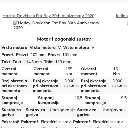
Harley-Davidson Fat Boy 30th Anniversary 2020
Indian
Motor i pogonski sustav
Vrsta motora
Vrsta motora
V
Vrsta motora
V
Provrt
Provrt
102 mm
Provrt
101 mm
Takt
Takt
114,3 mm
Takt
113 mm
Okretni
Okretni
155
Okretni
151
moment
moment
Nm
moment
Nm
Broj okretaja
Broj okretaja
3.000
Broj okretaja
3.000
pri okretnom
pri okretnom
okr./min
pri okretnom
okr./min
momentu
momentu
momentu
Stupanj
Stupanj
10,5
Stupanj
9,5
kompresije
kompresije
kompresije
Sustav za
Sustav za
Ubrizgavanje
Sustav za
Ubrizgavanje
gorivo
gorivo
gorivo
Pokretač
Pokretač
Električni sustav
Pokretač
Električni sustav