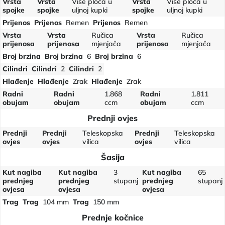
Vrsta
Vrsta
Više ploča u
Vrsta
Više ploča u
spojke
spojke
uljnoj kupki
spojke
uljnoj kupki
Prijenos
Prijenos
Remen
Prijenos
Remen
Vrsta
Vrsta
Ručica
Vrsta
Ručica
prijenosa
prijenosa
mjenjača
prijenosa
mjenjača
Broj brzina
Broj brzina
6
Broj brzina
6
Cilindri
Cilindri
2
Cilindri
2
Hlađenje
Hlađenje
Zrak
Hlađenje
Zrak
Radni
Radni
1.868
Radni
1.811
obujam
obujam
ccm
obujam
ccm
Prednji ovjes
Prednji
Prednji
Teleskopska
Prednji
Teleskopska
ovjes
ovjes
vilica
ovjes
vilica
Šasija
Kut nagiba
Kut nagiba
3
Kut nagiba
65
prednjeg
prednjeg
stupanj
prednjeg
stupanj
ovjesa
ovjesa
ovjesa
Trag
Trag
104 mm
Trag
150 mm
Prednje kočnice