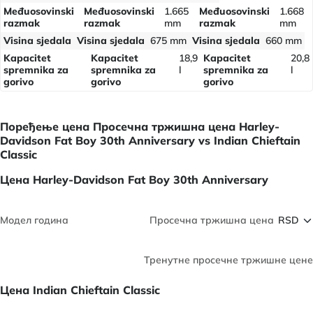
Međuosovinski
Međuosovinski
1.665
Međuosovinski
1.668
razmak
razmak
mm
razmak
mm
Visina sjedala
Visina sjedala
675 mm
Visina sjedala
660 mm
Kapacitet
Kapacitet
18,9
Kapacitet
20,8
spremnika za
spremnika za
l
spremnika za
l
gorivo
gorivo
gorivo
Поређење цена Просечна тржишна цена Harley-
Davidson Fat Boy 30th Anniversary vs Indian Chieftain
Classic
Цена Harley-Davidson Fat Boy 30th Anniversary
Модел година
Просечна тржишна цена
Тренутне просечне тржишне цене
Цена Indian Chieftain Classic