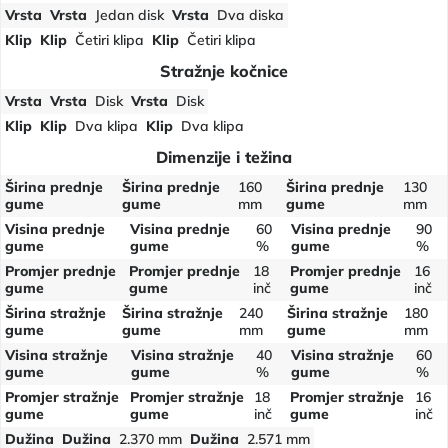
Vrsta
Vrsta
Jedan disk
Vrsta
Dva diska
Klip
Klip
Četiri klipa
Klip
Četiri klipa
Stražnje kočnice
Vrsta
Vrsta
Disk
Vrsta
Disk
Klip
Klip
Dva klipa
Klip
Dva klipa
Dimenzije i težina
Širina prednje
Širina prednje
160
Širina prednje
130
gume
gume
mm
gume
mm
Visina prednje
Visina prednje
60
Visina prednje
90
gume
gume
%
gume
%
Promjer prednje
Promjer prednje
18
Promjer prednje
16
gume
gume
inč
gume
inč
Širina stražnje
Širina stražnje
240
Širina stražnje
180
gume
gume
mm
gume
mm
Visina stražnje
Visina stražnje
40
Visina stražnje
60
gume
gume
%
gume
%
Promjer stražnje
Promjer stražnje
18
Promjer stražnje
16
gume
gume
inč
gume
inč
Dužina
Dužina
2.370 mm
Dužina
2.571 mm