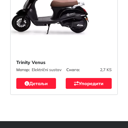
Trinity Venus
Мотор:
Električni sustav
Снага:
2,7 KS
Детаљи
Упоредити