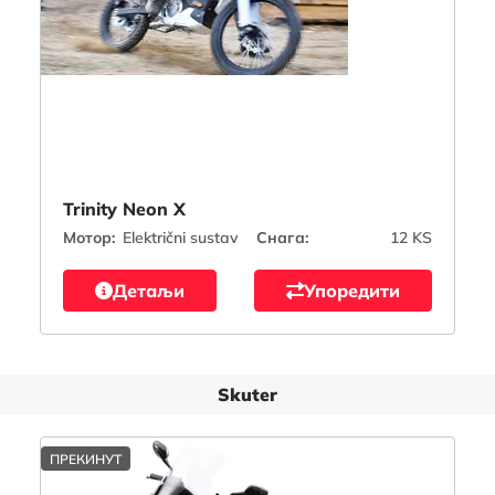
Trinity Neon X
Мотор:
Električni sustav
Снага:
12 KS
Детаљи
Упоредити
Skuter
ПРЕКИНУТ