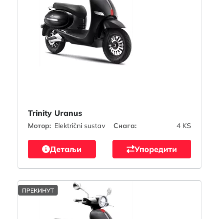
Trinity Uranus
Мотор:
Električni sustav
Снага:
4 KS
Детаљи
Упоредити
ПРЕКИНУТ