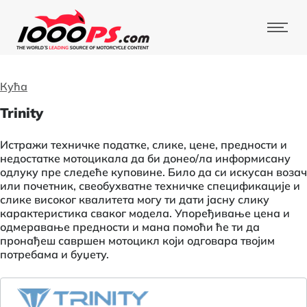
Кућа
Trinity
Истражи техничке податке, слике, цене, предности и
недостатке мотоцикала да би донео/ла информисану
одлуку пре следеће куповине. Било да си искусан возач
или почетник, свеобухватне техничке спецификације и
слике високог квалитета могу ти дати јасну слику
карактеристика сваког модела. Упоређивање цена и
одмеравање предности и мана помоћи ће ти да
пронађеш савршен мотоцикл који одговара твојим
потребама и буџету.