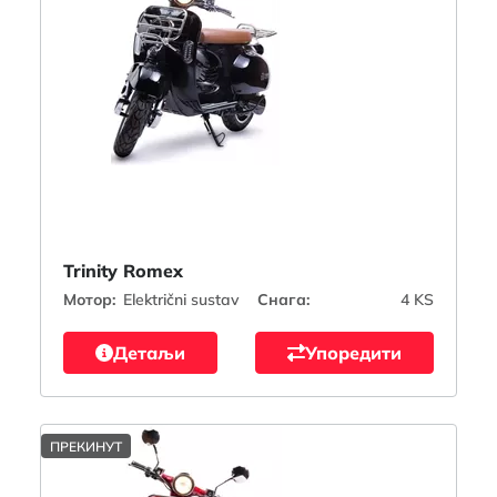
Trinity Romex
Мотор:
Električni sustav
Снага:
4 KS
Детаљи
Упоредити
ПРЕКИНУТ