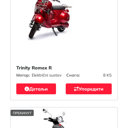
Trinity Romex R
Мотор:
Električni sustav
Снага:
8 KS
Детаљи
Упоредити
ПРЕКИНУТ