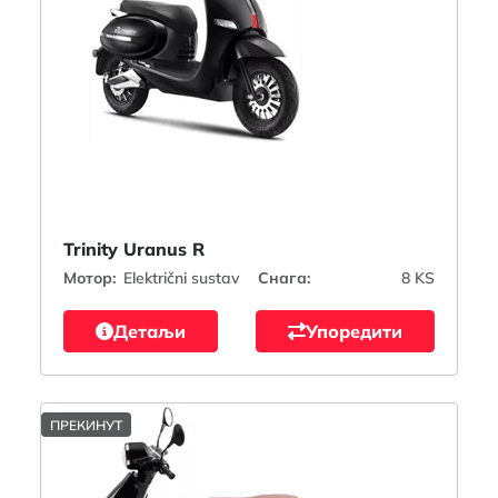
Trinity Uranus R
Мотор:
Električni sustav
Снага:
8 KS
Детаљи
Упоредити
ПРЕКИНУТ